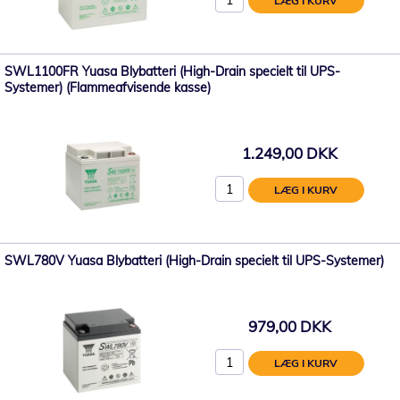
LÆG I KURV
SWL1100FR Yuasa Blybatteri (High-Drain specielt til UPS-
Systemer) (Flammeafvisende kasse)
1.249,00 DKK
LÆG I KURV
SWL780V Yuasa Blybatteri (High-Drain specielt til UPS-Systemer)
979,00 DKK
LÆG I KURV