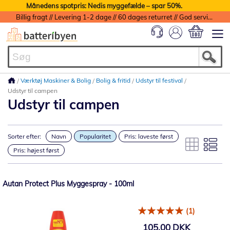
Månedens spotpris: Nedis myggefælde – spar 50%.
Billig fragt // Levering 1-2 dage // 60 dages returret // God service med garanti
Min indkøbs
Værktøj Maskiner & Bolig
Bolig & fritid
Udstyr til festival
Udstyr til campen
Udstyr til campen
Sorter efter:
Navn
Popularitet
Pris: laveste først
Pris: højest først
Autan Protect Plus Myggespray - 100ml
(1)
105,00 DKK