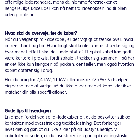
offentlige ladestandere, mens de hjemme foretrækker et
længere, lige kabel, der kan nå helt fra ladeboksen ind til bilen
uden problemer.
Hvad skal du overveje, før du køber?
Når du vælger spiral-ladekabel, er det vigtigt at tænke over, hvad
du reelt har brug for. Hvor langt skal kablet kunne strække sig, og
hvor meget effekt skal det understøtte? Et spiral-kabel kan godt
være kortere i praksis, fordi spiralen trækker sig sammen – så her
er det ikke kun længden på pakken, der tæller, men også hvordan
kablet opfører sig i brug.
Har du brug for 7,4 kW, 11 kW eller måske 22 kW? Vi hjælper
dig gerne med at vælge, så du ikke ender med et kabel, der ikke
matcher din bils specifikationer.
Gode tips til hverdagen
En anden fordel ved spiral-ladekabler er, at de beskytter stik og
kontakter mod overstræk og trækbelastning. Det forlænger
levetiden og gør, at du ikke slider på dit udstyr unødigt. Vi
anbefaler desuden, at du investerer i en god opbevaringstaske,