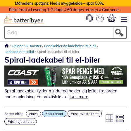
Månedens spotpris: Nedis myggefælde – spar 50%.
Billig fragt // Levering 1-2 dage // 60 dages returret // God service med garanti
Min indkøbs
Oplader & Booster
Ladekabler og ladebokse til elbil
Ladekabler til elbil
Spiral-ladekabel til el-biler
Spiral-ladekabel til el-biler
Spiral-ladekabler fylder mindre og holder sig løftet fra jorden
under opladning. En praktisk løsn...
Læs mere
Sorter efter:
Navn
Popularitet
Pris: laveste først
Pris: højest først