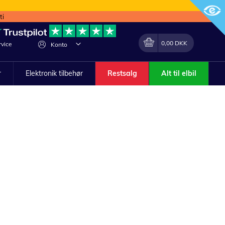
ti
Min indkøbskurv
Lave
0,00 DKK
vice
Konto
om
r
Elektronik tilbehør
Restsalg
Alt til elbil