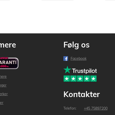
mere
Følg os
Facebook
mere
inger
Kontakter
ærker
der
+45 75897200