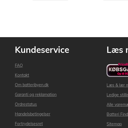
Kundeservice
Læs 
FAQ
Kontakt
Om batteribyen.dk
Læs & lær 
Garanti og reklamation
Ledige still
Ordrestatus
Alle varem
Handelsbetingelser
Batteri Fin
Fortrydelsesret
Sitemap