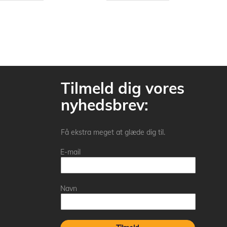
Tilmeld dig vores
nyhedsbrev:
Få ekstra meget at glæde dig til.
E-mail
Navn