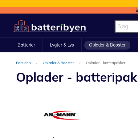
B
Skip
to
Content
Batterier
Lygter & Lys
Oplader & Booster
Forsiden
Oplader & Booster
Oplader - batteripakker
Oplader - batteripak