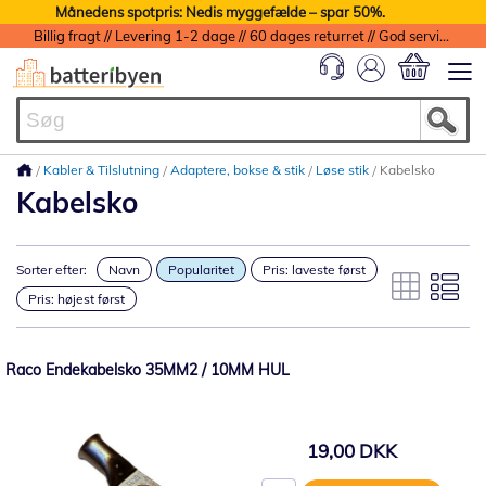
Månedens spotpris: Nedis myggefælde – spar 50%.
Billig fragt // Levering 1-2 dage // 60 dages returret // God service med garanti
Min indkøbs
Kabler & Tilslutning
Adaptere, bokse & stik
Løse stik
Kabelsko
Kabelsko
Sorter efter:
Navn
Popularitet
Pris: laveste først
Pris: højest først
Raco Endekabelsko 35MM2 / 10MM HUL
19,00 DKK