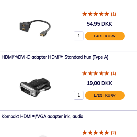
(1)
54,95 DKK
LÆG I KURV
HDMI™/DVI-D adapter HDMI™ Standard hun (Type A)
(1)
19,00 DKK
LÆG I KURV
Kompakt HDMI™/VGA adapter inkl, audio
(2)