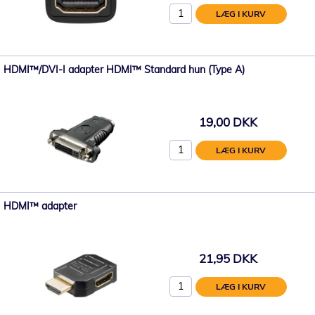
LÆG I KURV
HDMI™/DVI-I adapter HDMI™ Standard hun (Type A)
19,00 DKK
LÆG I KURV
HDMI™ adapter
21,95 DKK
LÆG I KURV