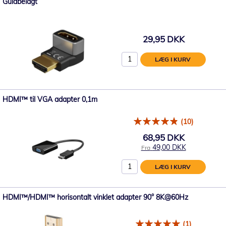
Guldbelagt
29,95 DKK
LÆG I KURV
HDMI™ til VGA adapter 0,1m
(10)
68,95 DKK
49,00 DKK
Fra
LÆG I KURV
HDMI™/HDMI™ horisontalt vinklet adapter 90° 8K@60Hz
(1)