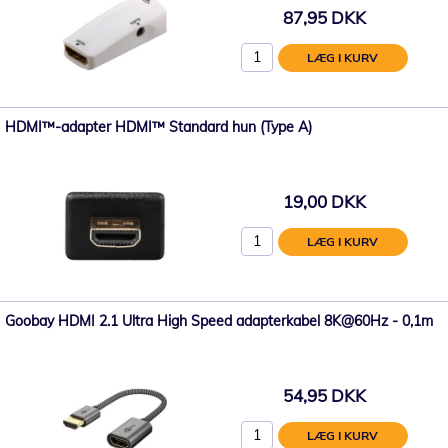
87,95 DKK
LÆG I KURV
HDMI™-adapter HDMI™ Standard hun (Type A)
19,00 DKK
LÆG I KURV
Goobay HDMI 2.1 Ultra High Speed adapterkabel 8K@60Hz - 0,1m
54,95 DKK
LÆG I KURV