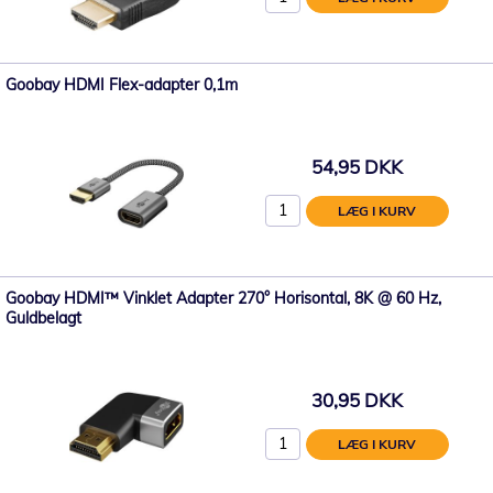
Goobay HDMI Flex-adapter 0,1m
54,95 DKK
LÆG I KURV
Goobay HDMI™ Vinklet Adapter 270° Horisontal, 8K @ 60 Hz,
Guldbelagt
30,95 DKK
LÆG I KURV