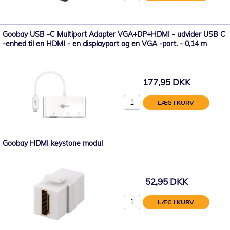
Goobay USB -C Multiport Adapter VGA+DP+HDMI - udvider USB C
-enhed til en HDMI - en displayport og en VGA -port. - 0,14 m
177,95 DKK
LÆG I KURV
Goobay HDMI keystone modul
52,95 DKK
LÆG I KURV