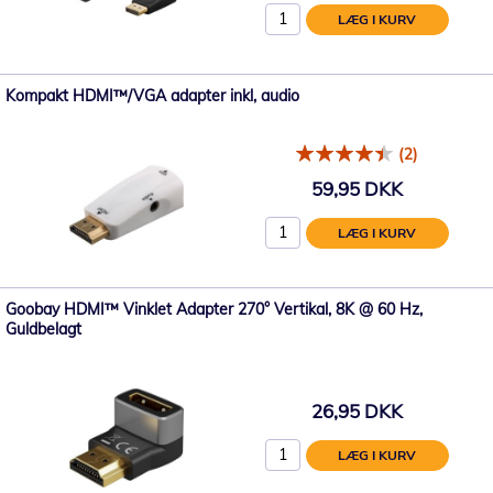
LÆG I KURV
Kompakt HDMI™/VGA adapter inkl, audio
(2)
59,95 DKK
LÆG I KURV
Goobay HDMI™ Vinklet Adapter 270° Vertikal, 8K @ 60 Hz,
Guldbelagt
26,95 DKK
LÆG I KURV