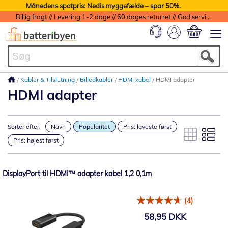
Månedens spotpris: Nedis myggefælde – spar 50%.
Billig fragt // Levering 1-2 dage // 60 dages returret // God service med garanti
Min indkøbs
Kabler & Tilslutning
Billedkabler
HDMI kabel
HDMI adapter
HDMI adapter
Sorter efter:
Navn
Popularitet
Pris: laveste først
Pris: højest først
DisplayPort til HDMI™ adapter kabel 1,2 0,1m
(4)
58,95 DKK