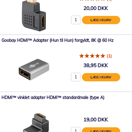
20,00 DKK
LÆG I KURV
Goobay HDMI™ Adapter (Hun til Hun) forgyldt, 8K @ 60 Hz
(1)
38,95 DKK
LÆG I KURV
HDMI™ vinklet adapter HDMI™ standardmale (type A)
19,00 DKK
LÆG I KURV