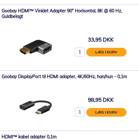
Goobay HDMI™ Vinklet Adapter 90° Horisontal, 8K @ 60 Hz,
Guldbelagt
33,95 DKK
LÆG I KURV
Goobay DisplayPort til HDMI adapter, 4K/60Hz, han/hun - 0,1m
98,95 DKK
LÆG I KURV
HDMI™ kabel adapter 0,1m