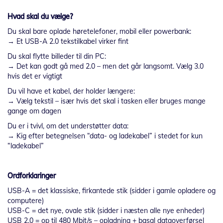
Hvad skal du vælge?
Du skal bare oplade høretelefoner, mobil eller powerbank:
→ Et USB-A 2.0 tekstilkabel virker fint
Du skal flytte billeder til din PC:
→ Det kan godt gå med 2.0 – men det går langsomt. Vælg 3.0
hvis det er vigtigt
Du vil have et kabel, der holder længere:
→ Vælg tekstil – især hvis det skal i tasken eller bruges mange
gange om dagen
Du er i tvivl, om det understøtter data:
→ Kig efter betegnelsen “data- og ladekabel” i stedet for kun
“ladekabel”
Ordforklaringer
USB-A = det klassiske, firkantede stik (sidder i gamle opladere og
computere)
USB-C = det nye, ovale stik (sidder i næsten alle nye enheder)
USB 2.0 = op til 480 Mbit/s – opladning + basal dataoverførsel