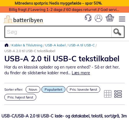
Månedens spotpris: Nedis myggefælde – spar 50%.
Billig fragt // Levering 1-2 dage // 60 dages returret // God service med garanti
Min indkøbs
Kabler & Tilslutning
USB-A kabel
USB-A til USB-C
USB-A 2.0 til USB-C tekstilkabel
USB-A 2.0 til USB-C tekstilkabel
Har du en klassisk oplader og en nyere enhed? - Så er det her,
du finder de slidstærke kabler med...
Læs mere
Sorter efter:
Navn
Popularitet
Pris: laveste først
Pris: højest først
USB-C/USB-A 2.0 til USB-C lade- og datakabel, tekstil, sort/grå, 3m