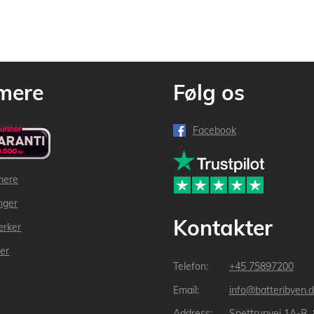
mere
Følg os
Facebook
mere
inger
Kontakter
ærker
der
+45 75897200
info@batteribyen.d
Spettrupvej 1A-B,