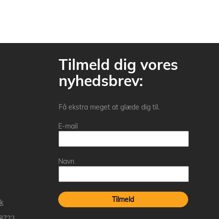
Tilmeld dig vores
nyhedsbrev:
Få ekstra meget at glæde dig til.
E-mail
Navn
Tilmeld
k
 8722