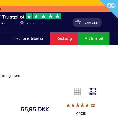
ti
Min indkøbskurv
Lave
0,00 DKK
vice
Konto
om
r
Elektronik tilbehør
Restsalg
Alt til elbil
iske og mere.
(1)
55,95 DKK
Antal: