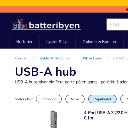
B
Skip
to
Content
Batterier
Lygter & Lys
Oplader & Booster
Forsiden
Kabler & Tilslutning
USB-A kabel
USB-A h
USB-A hub
USB-A hubs giver dig flere porte på én gang – perfekt til ældre
Sorter efter:
Placering
Navn
Popularitet
P
4-Port USB-A 3.2/2.0 
0,1m