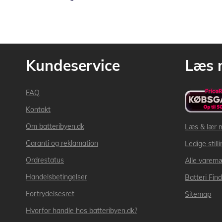
Kundeservice
Læs 
FAQ
Kontakt
Om batteribyen.dk
Læs & lær 
Garanti og reklamation
Ledige still
Ordrestatus
Alle varem
Handelsbetingelser
Batteri Fin
Fortrydelsesret
Sitemap
Hvorfor handle hos batteribyen.dk?