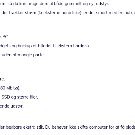
e, så du kan bruge dem til både gammelt og nyt udstyr.
der trækker strøm (fx eksterne harddiske), er det smart med en hub, 
n PC.
ts og backup af billeder til ekstern harddisk.
yr uden at mangle porte.
re.
80 Mbit/s).
, SSD og større filer.
ende udstyr.
 bærbare ekstra stik. Du behøver ikke skifte computer for at få plads ti