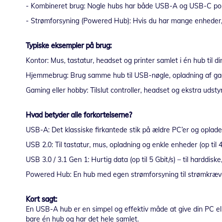
- Kombineret brug: Nogle hubs har både USB-A og USB-C port
- Strømforsyning (Powered Hub): Hvis du har mange enheder, 
Typiske eksempler på brug:
Kontor: Mus, tastatur, headset og printer samlet i én hub til di
Hjemmebrug: Brug samme hub til USB-nøgle, opladning af gadge
Gaming eller hobby: Tilslut controller, headset og ekstra udst
Hvad betyder alle forkortelserne?
USB-A: Det klassiske firkantede stik på ældre PC’er og oplade
USB 2.0: Til tastatur, mus, opladning og enkle enheder (op til 4
USB 3.0 / 3.1 Gen 1: Hurtig data (op til 5 Gbit/s) – til harddiske
Powered Hub: En hub med egen strømforsyning til strømkræv
Kort sagt:
En USB-A hub er en simpel og effektiv måde at give din PC eller
bare én hub og har det hele samlet.