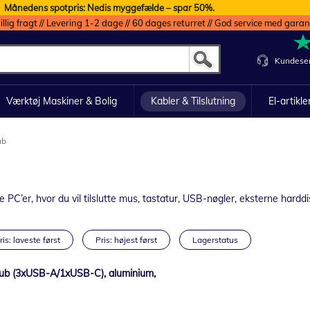
Månedens spotpris: Nedis myggefælde – spar 50%.
illig fragt // Levering 1-2 dage // 60 dages returret // God service med garan
Kundeser
Værktøj Maskiner & Bolig
Kabler & Tilslutning
El-artikle
ub
 PC’er, hvor du vil tilslutte mus, tastatur, USB-nøgler, eksterne hardd
ris: laveste først
Pris: højest først
Lagerstatus
Hub (3xUSB-A/1xUSB-C), aluminium,