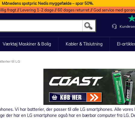
Månedens spotpris: Nedis myggefælde – spar 50%.
illig fragt // Levering 1-2 dage // 60 dages returret // God service med garan
Kundeser
Værktøj Maskiner & Bolig
Kabler & Tilslutning
El-artikle
tterier til LG
tphones.
Vi har batterier, der passer til alle LG smartphones.
Alle vores 
ge der har en LG smartphone også har en bærbar computer fra LG. Derfor