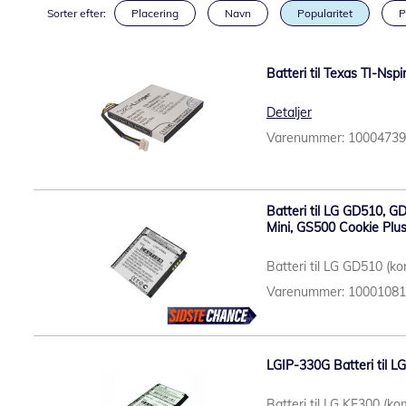
Sorter efter:
Placering
Navn
Popularitet
P
Batteri til Texas TI-Ns
Detaljer
Varenummer: 1000473
Batteri til LG GD510, 
Mini, GS500 Cookie Plus
Batteri til LG GD510 (k
Varenummer: 1000108
LGIP-330G Batteri til L
Batteri til LG KF300 (ko