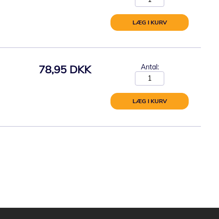
LÆG I KURV
78,95 DKK
Antal:
LÆG I KURV