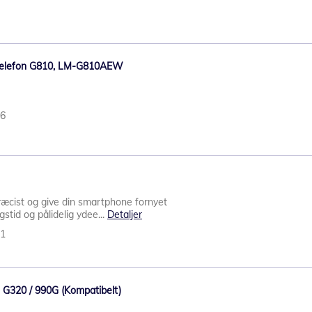
biltelefon G810, LM-G810AEW
66
ræcist og give din smartphone fornyet
stid og pålidelig ydee...
Detaljer
71
G G320 / 990G (Kompatibelt)