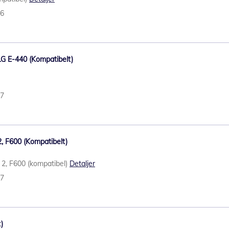
46
 LG E-440 (Kompatibelt)
87
o 2, F600 (Kompatibelt)
lo 2, F600 (kompatibel)
Detaljer
97
t)