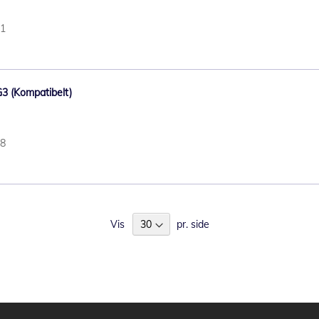
61
G3 (Kompatibelt)
28
Vis
pr. side