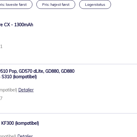
ris: laveste først
Pris: højest først
Lagerstatus
pire CX - 1300mAh
91
GD510 Pop, GD570 dLite, GD880, GD880
 S310 (kompatibel)
ompatibel)
Detaljer
17
G KF300 (kompatibel)
mpatibel)
Detaljer