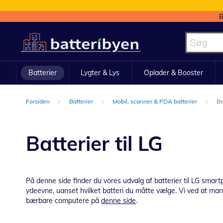
B
Skip
to
Content
Batterier
Lygter & Lys
Oplader & Booster
Forsiden
Batterier
Mobil, scanner & PDA batterier
Ba
Batterier til LG
På denne side finder du vores udvalg af batterier til LG smar
ydeevne, uanset hvilket batteri du måtte vælge.
Vi ved at man
bærbare computere på
denne side
.