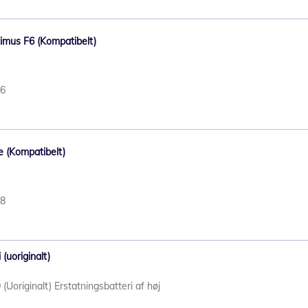
timus F6 (Kompatibelt)
56
pe (Kompatibelt)
48
(uoriginalt)
(Uoriginalt) Erstatningsbatteri af høj