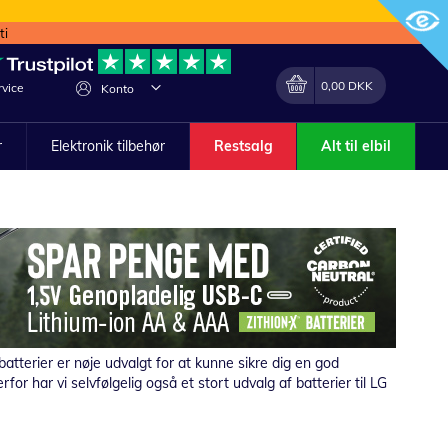
ti
Min indkøbskurv
Lave
0,00 DKK
vice
Konto
om
r
Elektronik tilbehør
Restsalg
Alt til elbil
batterier er nøje udvalgt for at kunne sikre dig en god
 har vi selvfølgelig også et stort udvalg af batterier til LG