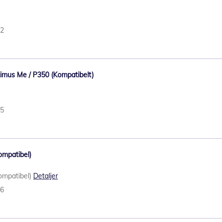
52
ptimus Me / P350 (Kompatibelt)
45
ompatibel)
Kompatibel)
Detaljer
26