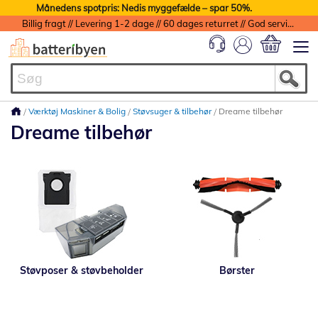
Månedens spotpris: Nedis myggefælde – spar 50%.
Billig fragt // Levering 1-2 dage // 60 dages returret // God service med garanti
Min indkøbs
Værktøj Maskiner & Bolig
Støvsuger & tilbehør
Dreame tilbehør
Dreame tilbehør
Støvposer & støvbeholder
Børster