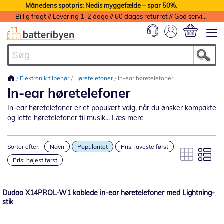
Månedens spotpris: Nedis myggefælde – spar 50%.
Billig fragt // Levering 1-2 dage // 60 dages returret // God service med garanti
Min indkøbs
Elektronik tilbehør
Høretelefoner
In-ear høretelefoner
In-ear høretelefoner
In-ear høretelefoner er et populært valg, når du ønsker kompakte
og lette høretelefoner til musik...
Læs mere
Sorter efter:
Navn
Popularitet
Pris: laveste først
Pris: højest først
Dudao X14PROL-W1 kablede in-ear høretelefoner med Lightning-
stik