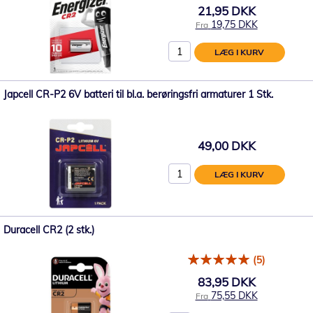
21,95 DKK
19,75 DKK
Fra
LÆG I KURV
Japcell CR-P2 6V batteri til bl.a. berøringsfri armaturer 1 Stk.
49,00 DKK
LÆG I KURV
Duracell CR2 (2 stk.)
(5)
83,95 DKK
75,55 DKK
Fra