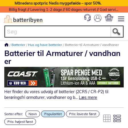
Månedens spotpris: Nedis myggefælde – spar 50%.
Billig fragt // Levering 1-2 dage // 60 dages returret // God service med garanti
Min indkøbs
Batterier
Hus og have batterier
Batterier til Armaturer / vandhaner
Batterier til Armaturer / vandhan
er
Her finder du vores udvalg af batterier (2CR5 / CR-P2) til
berøringsfri armaturer, vandhaner og b...
Læs mere
Sorter efter:
Navn
Popularitet
Pris: laveste først
Pris: højest først