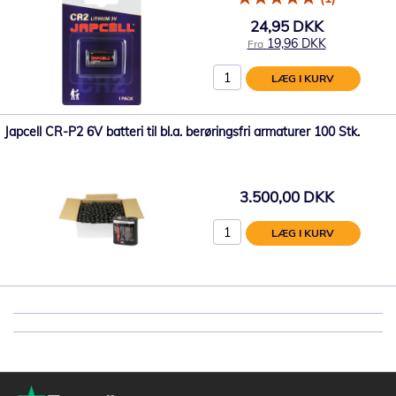
24,95 DKK
19,96 DKK
Fra
LÆG I KURV
Japcell CR-P2 6V batteri til bl.a. berøringsfri armaturer 100 Stk.
3.500,00 DKK
LÆG I KURV