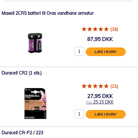
Maxell 2CR5 batteri til Oras vandhane armatur
(34)
87,95 DKK
LÆG I KURV
Duracell CR2 (1 stk.)
(21)
27,95 DKK
25,15 DKK
Fra
LÆG I KURV
Duracell CR-P2 / 223