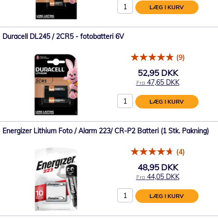
LÆG I KURV
Duracell DL245 / 2CR5 - fotobatteri 6V
(9)
52,95 DKK
47,65 DKK
Fra
LÆG I KURV
Energizer Lithium Foto / Alarm 223/ CR-P2 Batteri (1 Stk. Pakning)
(4)
48,95 DKK
44,05 DKK
Fra
LÆG I KURV