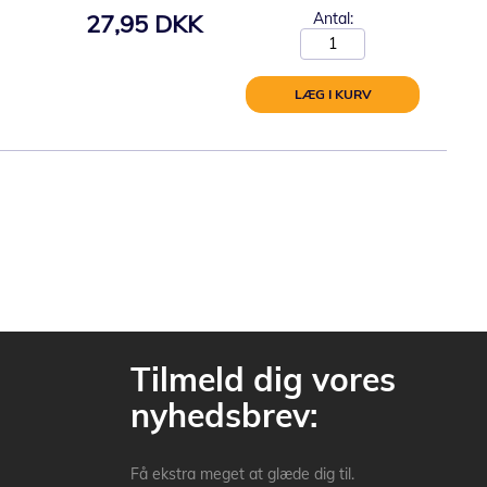
27,95 DKK
Antal:
LÆG I KURV
Tilmeld dig vores
nyhedsbrev:
Få ekstra meget at glæde dig til.