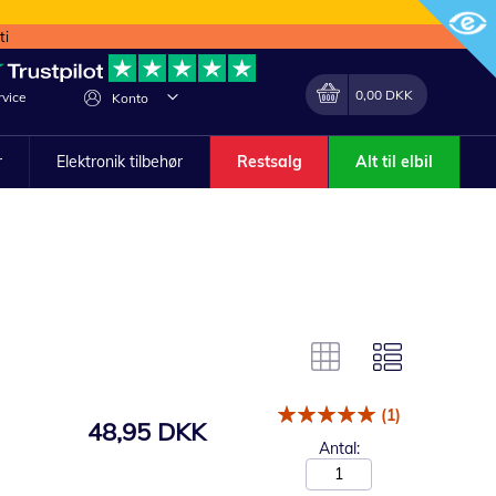
ti
Min indkøbskurv
Lave
0,00 DKK
vice
Konto
om
r
Elektronik tilbehør
Restsalg
Alt til elbil
(1)
48,95 DKK
Antal: