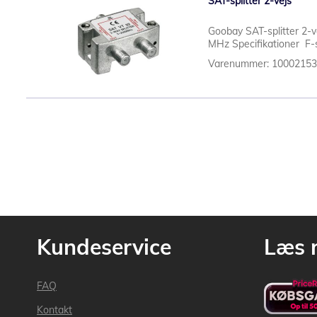
SAT-splitter 2-vejs
Goobay SAT-splitter 2-v
MHz Specifikationer F-s
Varenummer: 1000215
Kundeservice
Læs 
FAQ
Kontakt