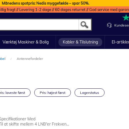
Månedens spotpris: Nedis myggefælde – spar 50%.
illig fragt // Levering 1-2 dage // 60 dages returret // God service med garan
Kundeser
Værktøj Maskiner & Bolig
Kabler & Tilslutning
El-artikle
abel
Antennefordeler
ris: laveste først
Pris: højest først
Lagerstatus
Specifikationer Med
l at skifte mellem 4 LNB'er Frekven...