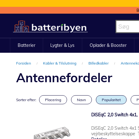
B
Skip
to
Content
Batterier
Lygter & Lys
Oplader & Booster
Forsiden
Kabler & Tilslutning
Billedkabler
Antennek
Antennefordeler
Sorter efter:
Placering
Navn
Popularitet
P
DiSEqC 2,0 Switch 4x1,
DiSEqC 2,0 Switch 4x1 
vejrbeskyttelseskappe Ti