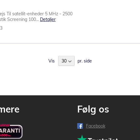
ejs Til satellit-enheder 5 MHz - 2500
tik Screening 100...
Detaljer
33
Vis
pr. side
mere
Følg os
Facebook