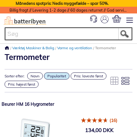
Månedens spotpris: Nedis myggefælde – spar 50%.
Billig fragt // Levering 1-2 dage // 60 dages returret // God service med garanti
Min indkøbs
Værktøj Maskiner & Bolig
Varme og ventilation
Termometer
Termometer
Sorter efter:
Navn
Popularitet
Pris: laveste først
Pris: højest først
Beurer HM 16 Hygrometer
(16)
134,00 DKK