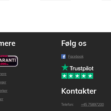
mere
Følg os
Facebook
mere
inger
Kontakter
ærker
der
+45 75897200