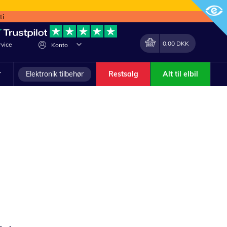
ti
Min indkøbskurv
Lave
0,00 DKK
vice
Konto
om
r
Elektronik tilbehør
Restsalg
Alt til elbil