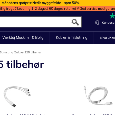
Månedens spotpris: Nedis myggefælde – spar 50%.
illig fragt // Levering 1-2 dage // 60 dages returret // God service med garan
Kundeser
Værktøj Maskiner & Bolig
Kabler & Tilslutning
El-artikle
Samsung Galaxy S25 tilbehør
 tilbehør