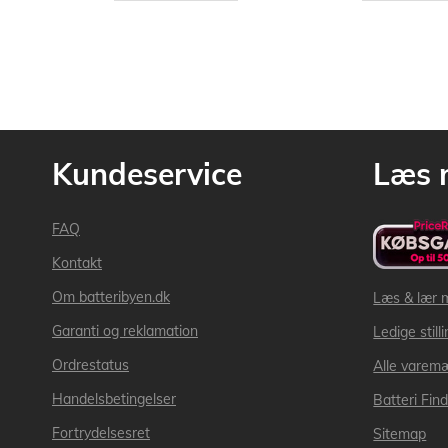
Kundeservice
Læs 
FAQ
Kontakt
Om batteribyen.dk
Læs & lær 
Garanti og reklamation
Ledige still
Ordrestatus
Alle varem
Handelsbetingelser
Batteri Fin
Fortrydelsesret
Sitemap