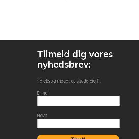
Tilmeld dig vores
nyhedsbrev:
Få ekstra meget at glæde dig til.
E-mail
Navn