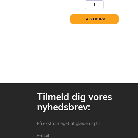
LÆG I KURV
Tilmeld dig vores
nyhedsbrev:
Få ekstra meget at glæde dig til.
E-mail