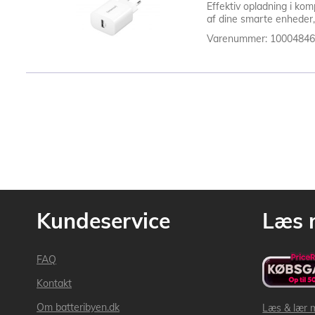
Effektiv opladning i ko
af dine smarte enheder,
Varenummer: 1000484
Kundeservice
Læs 
FAQ
Kontakt
Om batteribyen.dk
Læs & lær 