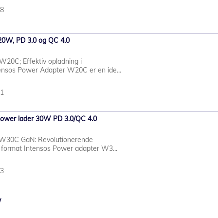
48
20W, PD 3.0 og QC 4.0
W20C; Effektiv opladning i
tensos Power Adapter W20C er en ide...
41
ower lader 30W PD 3.0/QC 4.0
 W30C GaN: Revolutionerende
kt format Intensos Power adapter W3...
43
W