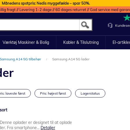
Månedens spotpris: Nedis myggefælde – spar 50%.
illig fragt // Levering 1-2 dage // 60 dages returret // God service med garan
Kundeser
Værktøj Maskiner & Bolig
Kabler & Tilslutning
El-artikle
Samsung A14 5G tilbehør
Samsung A14 5G lader
der
ris: laveste først
Pris: højest først
Lagerstatus
sort
 Denne oplader er designet til at oplade
der. Fra smartphone...
Detaljer