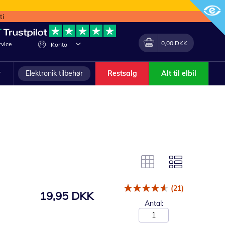
ti
Min indkøbskurv
Lave
0,00 DKK
vice
Konto
om
r
Elektronik tilbehør
Restsalg
Alt til elbil
(21)
19,95 DKK
Antal: