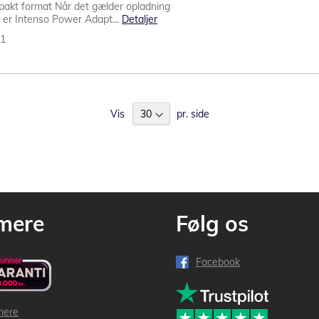
mpakt format Når det gælder opladning
 er Intenso Power Adapt...
Detaljer
61
Vis
pr. side
mere
Følg os
Facebook
mere