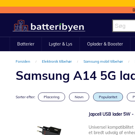
B
Skip
to
Content
Batterier
Lygter & Lys
Oplader & Booster
Forsiden
Elektronik tilbehør
Samsung mobil tilbehør
Samsung A14 5G la
Sorter efter:
Placering
Navn
Popularitet
P
Japcell USB lader 5W - 
Universel kompatibilitet
et bredt udvalg af enhe