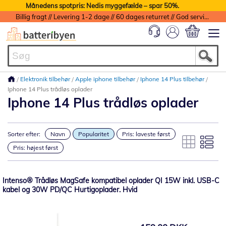
Månedens spotpris: Nedis myggefælde – spar 50%.
Billig fragt // Levering 1-2 dage // 60 dages returret // God service med garanti
Min indkøbs
Elektronik tilbehør
Apple iphone tilbehør
Iphone 14 Plus tilbehør
Iphone 14 Plus trådløs oplader
Iphone 14 Plus trådløs oplader
Sorter efter:
Navn
Popularitet
Pris: laveste først
Pris: højest først
Intenso® Trådløs MagSafe kompatibel oplader QI 15W inkl. USB-C
kabel og 30W PD/QC Hurtigoplader. Hvid