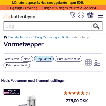
Månedens spotpris: Nedis myggefælde – spar 50%.
Billig fragt // Levering 1-2 dage // 60 dages returret // God service med garanti
Min indkøbs
Værktøj Maskiner & Bolig
Varme og ventilation
Varmetæpper
Varmetæpper
Sorter efter:
Navn
Popularitet
Pris: laveste først
Pris: højest først
Nedis Fodvarmer med 6 varmeindstillinger
(1)
275,00 DKK