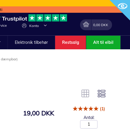
ti
Min indkøbskurv
Lave
0,00 DKK
vice
Konto
om
r
Elektronik tilbehør
Restsalg
Alt til elbil
e dæmpbar)
(1)
19,00 DKK
Antal: