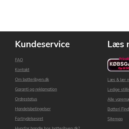
Kundeservice
Læs 
FAQ
Kontakt
Om batteribyen.dk
Læs & lær 
Garanti og reklamation
Ledige still
Ordrestatus
Alle varem
Handelsbetingelser
Batteri Fin
Fortrydelsesret
Sitemap
Hvorfor handle hos batteribyen.dk?