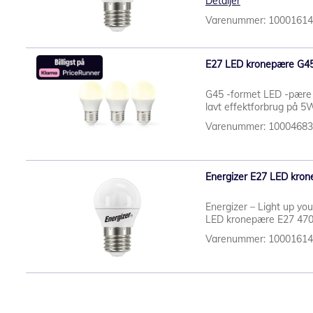
Detaljer
Varenummer: 1000161
E27 LED kronepære G45 
G45 -formet LED -pære
lavt effektforbrug på 5W 
Varenummer: 1000468
Energizer E27 LED kron
Energizer – Light up you
LED kronepære E27 470l
Varenummer: 1000161