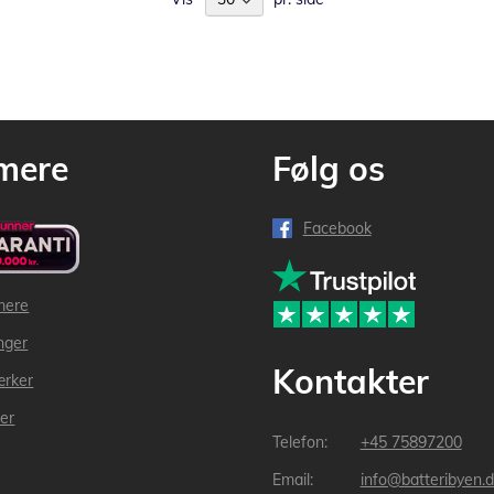
mere
Følg os
Facebook
mere
inger
Kontakter
ærker
der
+45 75897200
info@batteribyen.d