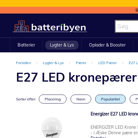
B
Skip
to
Content
Batterier
Lygter & Lys
Oplader & Booster
Forsiden
Lygter & Lys
Pærer
LED Pærer
E27 
E27 LED kronepærer
Sorter efter:
Placering
Navn
Popularitet
P
Energizer E27 LED kron
ENERGIZER LED Krone
- i Æske Denne pære er