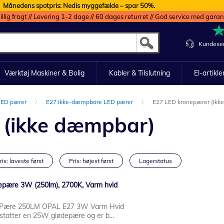
Månedens spotpris: Nedis myggefælde – spar 50%.
illig fragt // Levering 1-2 dage // 60 dages returret // God service med garan
Kundeser
Værktøj Maskiner & Bolig
Kabler & Tilslutning
El-artikle
LED pærer
E27 ikke-dæmpbare LED pærer
E27 LED kronepærer (ikk
 (ikke dæmpbar)
ris: laveste først
Pris: højest først
Lagerstatus
epære 3W (250lm), 2700K, Varm hvid
 Pære 250LM OPAL E27 3W Varm Hvid
statter en 25W glødepære og er b...