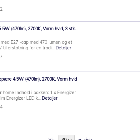
42
5W (470lm), 2700K, Varm hvid, 3 stk.
 med E27 -cap med 470 lumen og et
til erstatning for en tradi...
Detaljer
37
epære 4,5W (470lm), 2700K, Varm hvid
r home Indhold i pakken: 1 x Energizer
m Energizer LED k...
Detaljer
44
Vis
pr. side