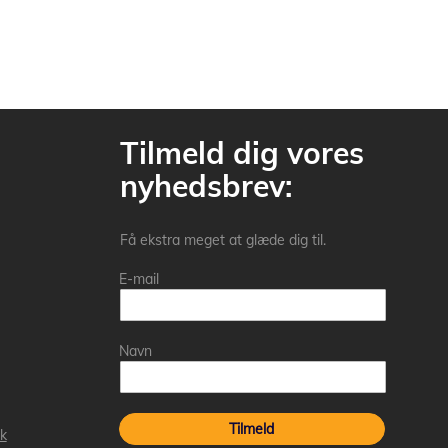
Tilmeld dig vores
nyhedsbrev:
Få ekstra meget at glæde dig til.
E-mail
Navn
Tilmeld
k