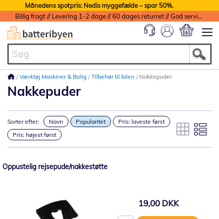
Månedens spotpris: Nedis myggefælde – spar 50%.
Billig fragt // Levering 1-2 dage // 60 dages returret // God service med garanti
Min indkøbs
Værktøj Maskiner & Bolig
Tilbehør til bilen
Nakkepuder
Nakkepuder
Sorter efter:
Navn
Popularitet
Pris: laveste først
Pris: højest først
Oppustelig rejsepude/nakkestøtte
19,00 DKK