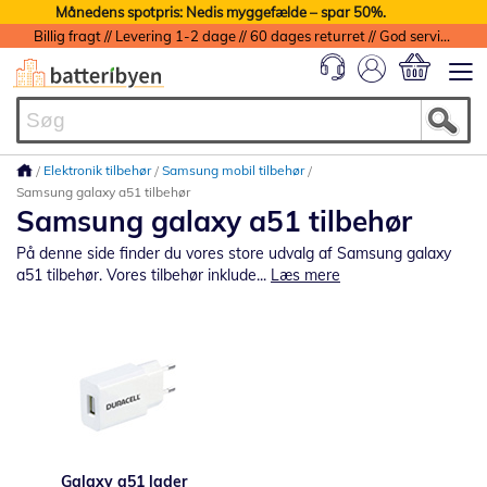
Månedens spotpris: Nedis myggefælde – spar 50%.
Billig fragt // Levering 1-2 dage // 60 dages returret // God service med garanti
Min indkøbs
Elektronik tilbehør
Samsung mobil tilbehør
Samsung galaxy a51 tilbehør
Samsung galaxy a51 tilbehør
På denne side finder du vores store udvalg af Samsung galaxy
a51 tilbehør. Vores tilbehør inklude...
Læs mere
Galaxy a51 lader