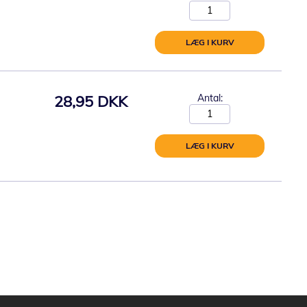
LÆG I KURV
28,95 DKK
Antal:
LÆG I KURV