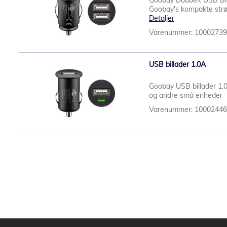
Goobay Dobbelt USB Bil
Goobay's kompakte strøm
Detaljer
Varenummer: 1000273
USB billader 1.0A
Goobay USB billader 1.0
og andre små enheder Ti
Varenummer: 1000244