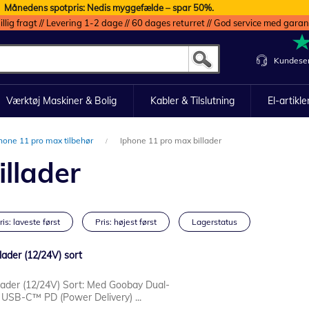
Månedens spotpris: Nedis myggefælde – spar 50%.
illig fragt // Levering 1-2 dage // 60 dages returret // God service med garan
Kundeser
Værktøj Maskiner & Bolig
Kabler & Tilslutning
El-artikle
hone 11 pro max tilbehør
Iphone 11 pro max billader
llader
ris: laveste først
Pris: højest først
Lagerstatus
ader (12/24V) sort
ader (12/24V) Sort: Med Goobay Dual-
USB-C™ PD (Power Delivery) ...