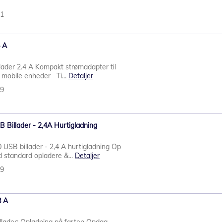
61
4 A
ader 2.4 A Kompakt strømadapter til
 mobile enheder Ti...
Detaljer
69
 Billader - 2,4A Hurtigladning
 USB billader - 2,4 A hurtigladning Op
d standard opladere &...
Detaljer
09
8 A