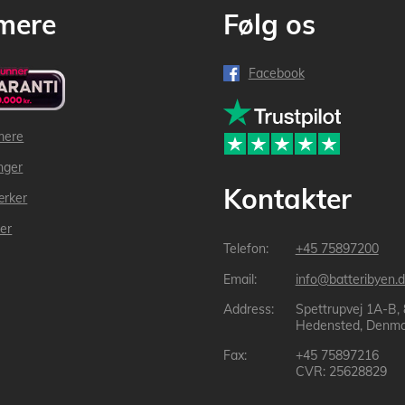
mere
Følg os
Facebook
mere
inger
Kontakter
ærker
der
+45 75897200
info@batteribyen.d
Spettrupvej 1A-B,
Hedensted, Denma
+45 75897216
CVR: 25628829