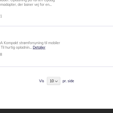
lader: Opladning på farten Opdag
adapter, der baner vej for en...
91
A Kompakt strømforsyning til mobiler
l hurtig opladnin...
Detaljer
68
Vis
pr. side