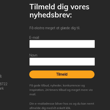
Tilmeld dig vores
nyhedsbrev:
Få ekstra meget at glæde dig til.
E-mail
Navn
Tilmeld
k
 8722
Få gode tilbud, nyheder, konkurrencer og
rk
inspiration, 24 timers tilbud og meget mere via
mail.
Din e-mailadresse bliver hos os og du kan nemt
afmelde dig med ét enkelt klik.