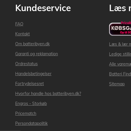
Kundeservice
Læs 
FAQ
Kontakt
Om batteribyen.dk
Læs & lær 
Garanti og reklamation
Ledige still
Ordrestatus
Alle varem
Handelsbetingelser
Batteri Fin
Fortrydelsesret
Sitemap
Hvorfor handle hos batteribyen.dk?
Engros - Storkøb
Pricematch
Persondatapolitik