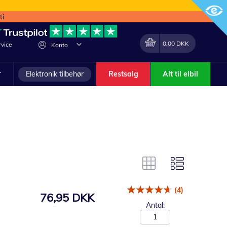
ti
Min indkøbskurv
Lave
0,00 DKK
vice
Konto
om
r
Elektronik tilbehør
Restsalg
Alt til elbil
(4)
76,95 DKK
Antal: