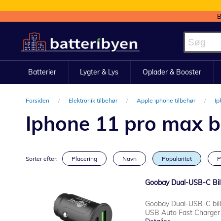
B
Skip
to
Content
Batterier
Lygter & Lys
Oplader & Booster
Forsiden
Elektronik tilbehør
Apple iphone tilbehør
Ip
Iphone 11 pro max bi
Sorter efter:
Placering
Navn
Popularitet
P
Goobay Dual-USB-C Bill
Goobay Dual-USB-C bill
USB Auto Fast Charger 