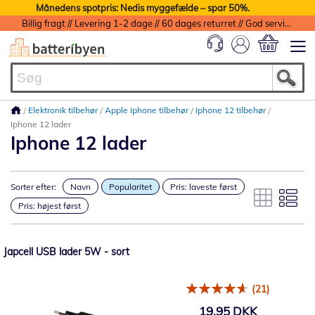
Månedens spotpris: Nedis myggefælde – spar 50%.
Billig fragt // Levering 1-2 dage // 60 dages returret // God service med garanti
Min indkøbs
Elektronik tilbehør
Apple iphone tilbehør
Iphone 12 tilbehør
Iphone 12 lader
Iphone 12 lader
Sorter efter:
Navn
Popularitet
Pris: laveste først
Pris: højest først
Japcell USB lader 5W - sort
(21)
19,95 DKK