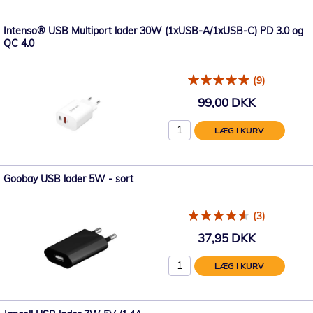
Intenso® USB Multiport lader 30W (1xUSB-A/1xUSB-C) PD 3.0 og
QC 4.0
(9)
99,00 DKK
LÆG I KURV
Goobay USB lader 5W - sort
(3)
37,95 DKK
LÆG I KURV