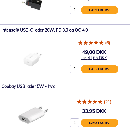
LÆG I KURV
Intenso® USB-C lader 20W, PD 3.0 og QC 4.0
(6)
49,00 DKK
41,65 DKK
Fra
LÆG I KURV
Goobay USB lader 5W - hvid
(21)
33,95 DKK
LÆG I KURV