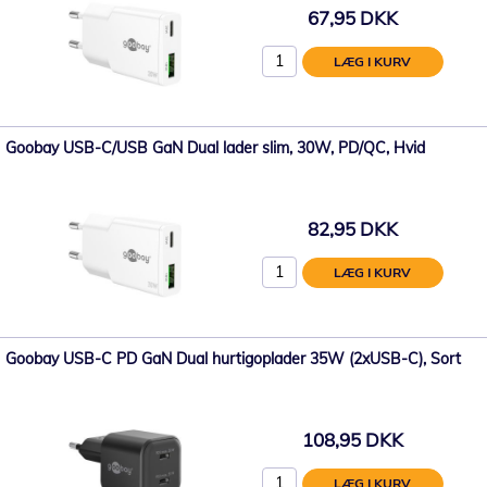
67,95 DKK
LÆG I KURV
Goobay USB-C/USB GaN Dual lader slim, 30W, PD/QC, Hvid
82,95 DKK
LÆG I KURV
Goobay USB-C PD GaN Dual hurtigoplader 35W (2xUSB-C), Sort
108,95 DKK
LÆG I KURV