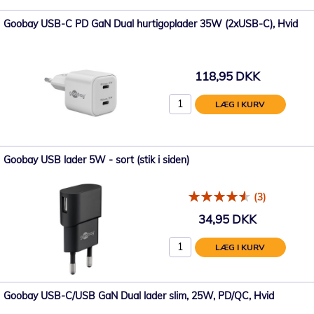
Goobay USB-C PD GaN Dual hurtigoplader 35W (2xUSB-C), Hvid
118,95 DKK
LÆG I KURV
Goobay USB lader 5W - sort (stik i siden)
(3)
34,95 DKK
LÆG I KURV
Goobay USB-C/USB GaN Dual lader slim, 25W, PD/QC, Hvid