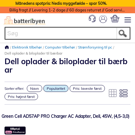
Månedens spotpris: Nedis myggefælde – spar 50%.
Billig fragt // Levering 1-2 dage // 60 dages returret // God service med garanti
Min indkøbs
Elektronik tilbehør
Computer tilbehør
Strømforsyning til pc
Dell oplader & biloplader til bærbar
Dell oplader & biloplader til bærb
ar
Sorter efter:
Navn
Popularitet
Pris: laveste først
Pris: højest først
Green Cell AD57AP PRO Charger AC Adapter, Dell, 45W, (4,5-3,0)