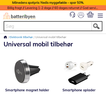
Månedens spotpris: Nedis myggefælde – spar 50%.
Billig fragt // Levering 1-2 dage // 60 dages returret // God service med garanti
Min indkøbs
Elektronik tilbehør
Universal mobil tilbehør
Universal mobil tilbehør
Smartphone magnet holder
Smartphone oplader