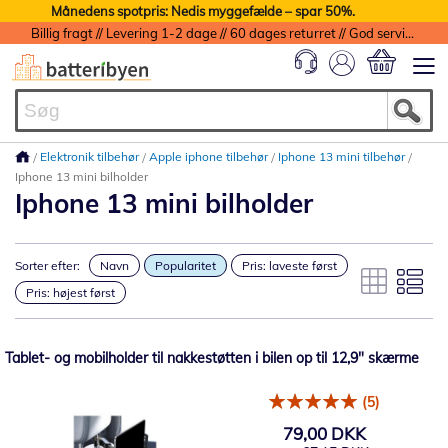
Månedens spotpris: Nedis myggefælde – spar 50%.
Billig fragt // Levering 1-2 dage // 60 dages returret // God service med garanti
Min indkøbs
Elektronik tilbehør
Apple iphone tilbehør
Iphone 13 mini tilbehør
Iphone 13 mini bilholder
Iphone 13 mini bilholder
Sorter efter:
Navn
Popularitet
Pris: laveste først
Pris: højest først
Tablet- og mobilholder til nakkestøtten i bilen op til 12,9" skærme
(5)
79,00 DKK