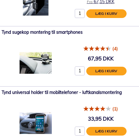
67,15 DKK
Fra
LÆG I KURV
Tynd sugekop montering til smartphones
(4)
67,95 DKK
LÆG I KURV
Tynd universal holder til mobiltelefoner - luftkanalsmontering
(1)
33,95 DKK
LÆG I KURV