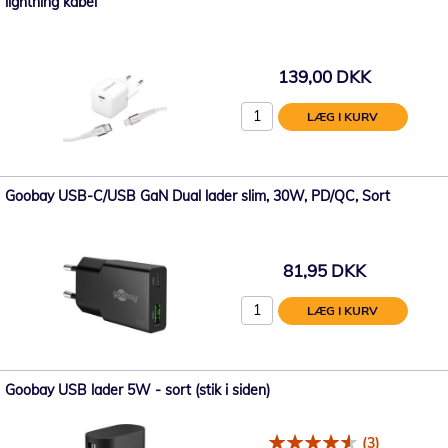
lightning kabel
139,00 DKK
LÆG I KURV
Goobay USB-C/USB GaN Dual lader slim, 30W, PD/QC, Sort
81,95 DKK
LÆG I KURV
Goobay USB lader 5W - sort (stik i siden)
(3)