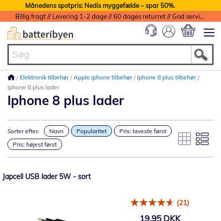
Månedens spotpris: Nedis myggefælde – spar 50%.
Billig fragt // Levering 1-2 dage // 60 dages returret // God service med garanti
Min indkøbs
Elektronik tilbehør
Apple iphone tilbehør
Iphone 8 plus tilbehør
Iphone 8 plus lader
Iphone 8 plus lader
Sorter efter:
Navn
Popularitet
Pris: laveste først
Pris: højest først
Japcell USB lader 5W - sort
(21)
19,95 DKK