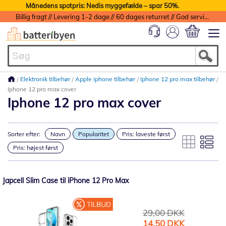
Månedens spotpris: Nedis myggefælde – spar 50%.
Billig fragt // Levering 1-2 dage // 60 dages returret // God service med garanti
Min indkøbs
Elektronik tilbehør
Apple iphone tilbehør
Iphone 12 pro max tilbehør
Iphone 12 pro max cover
Iphone 12 pro max cover
Sorter efter:
Navn
Popularitet
Pris: laveste først
Pris: højest først
Japcell Slim Case til iPhone 12 Pro Max
29,00 DKK
Tilbudspris
14,50 DKK