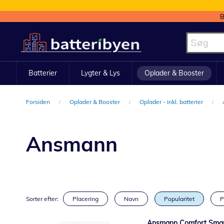
B
Skip
to
Content
Batterier
Lygter & Lys
Oplader & Booster
Forsiden
Oplader & Booster
Oplader - inkl. batterier
Ansmann
Sorter efter:
Placering
Navn
Popularitet
P
Ansmann Comfort Smart