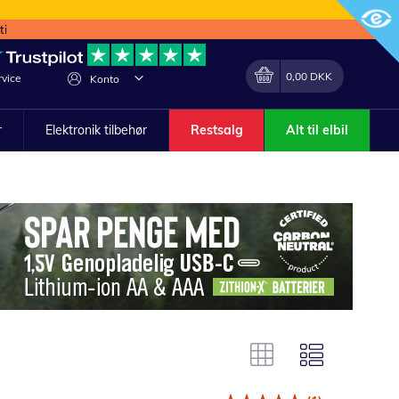
ti
Min indkøbskurv
Lave
0,00 DKK
vice
Konto
om
r
Elektronik tilbehør
Restsalg
Alt til elbil