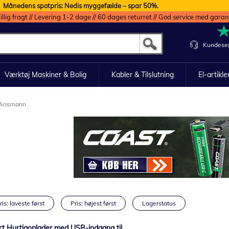
Månedens spotpris: Nedis myggefælde – spar 50%.
illig fragt // Levering 1-2 dage // 60 dages returret // God service med garan
Kundeser
Værktøj Maskiner & Bolig
Kabler & Tilslutning
El-artikle
Ansmann
ris: laveste først
Pris: højest først
Lagerstatus
 Hurtigoplader med USB-indgang til