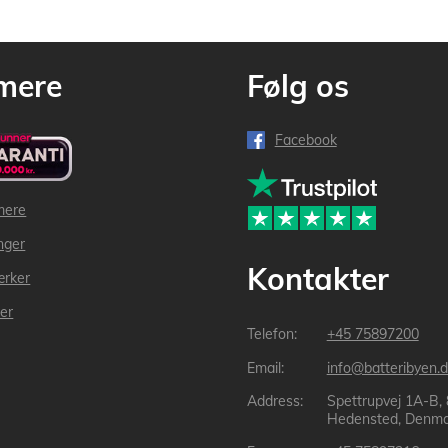
mere
Følg os
Facebook
mere
inger
Kontakter
ærker
der
+45 75897200
info@batteribyen.d
Spettrupvej 1A-B,
Hedensted, Denma