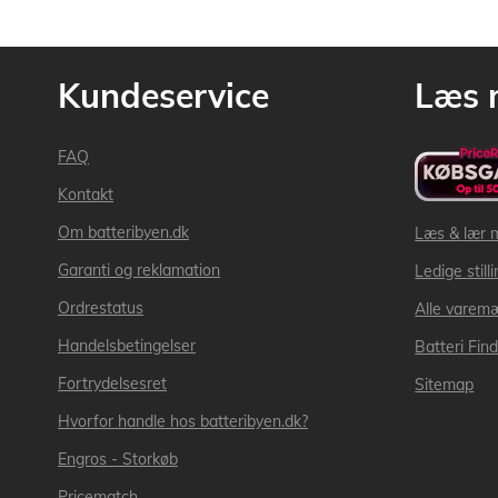
Kundeservice
Læs 
FAQ
Kontakt
Om batteribyen.dk
Læs & lær 
Garanti og reklamation
Ledige still
Ordrestatus
Alle varem
Handelsbetingelser
Batteri Fin
Fortrydelsesret
Sitemap
Hvorfor handle hos batteribyen.dk?
Engros - Storkøb
Pricematch