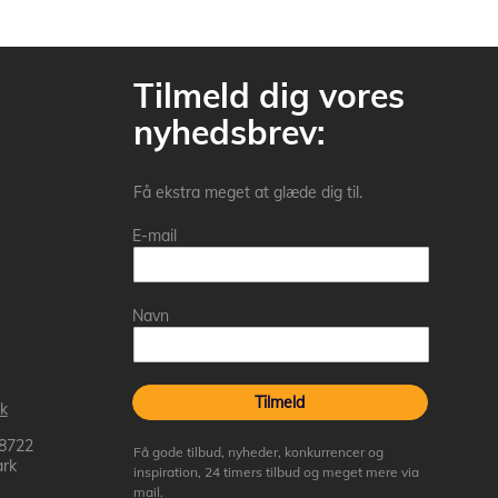
Tilmeld dig vores
nyhedsbrev:
Få ekstra meget at glæde dig til.
E-mail
Navn
Tilmeld
k
 8722
Få gode tilbud, nyheder, konkurrencer og
rk
inspiration, 24 timers tilbud og meget mere via
mail.