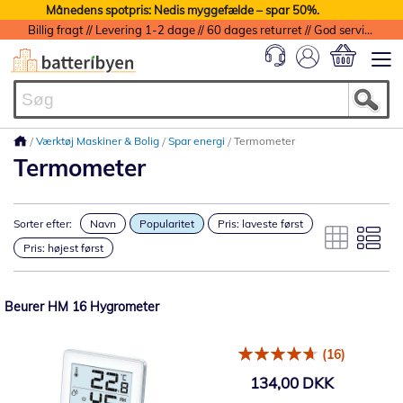
Månedens spotpris: Nedis myggefælde – spar 50%.
Billig fragt // Levering 1-2 dage // 60 dages returret // God service med garanti
Min indkøbs
Værktøj Maskiner & Bolig
Spar energi
Termometer
Termometer
Sorter efter:
Navn
Popularitet
Pris: laveste først
Pris: højest først
Beurer HM 16 Hygrometer
(16)
134,00 DKK