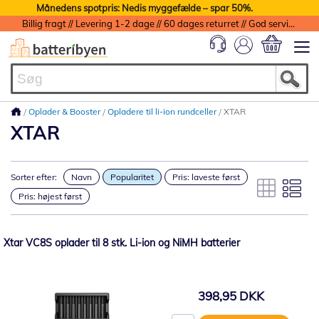
Månedens spotpris: Nedis myggefælde – spar 50%.
Billig fragt // Levering 1-2 dage // 60 dages returret // God service med garanti
Min indkøbs
Oplader & Booster
Opladere til li-ion rundceller
XTAR
XTAR
Sorter efter:
Navn
Popularitet
Pris: laveste først
Pris: højest først
Xtar VC8S oplader til 8 stk. Li-ion og NiMH batterier
398,95 DKK