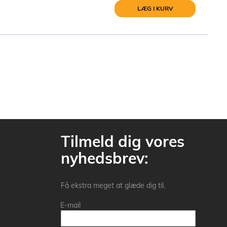
LÆG I KURV
Tilmeld dig vores
nyhedsbrev:
Få ekstra meget at glæde dig til.
E-mail