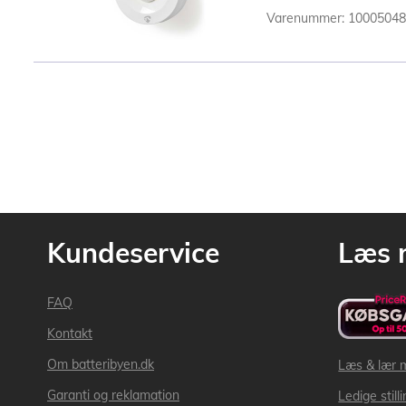
Varenummer: 1000504
Kundeservice
Læs 
FAQ
Kontakt
Om batteribyen.dk
Læs & lær 
Garanti og reklamation
Ledige still