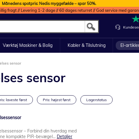
Månedens spotpris: Nedis myggefælde – spar 50%.
illig fragt // Levering 1-2 dage // 60 dages returret // God service med garan
Kundeser
Værktøj Maskiner & Bolig
Kabler & Tilslutning
El-artikle
lses sensor
ses sensor
ris: laveste først
Pris: højest først
Lagerstatus
lsessensor
lsessensor – Forbind din hverdag med
enne kompakte PIR-bevægel...
Detaljer