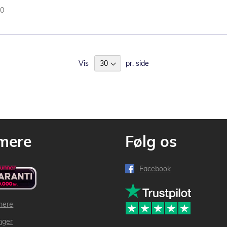
80
Vis
pr. side
mere
Følg os
Facebook
mere
inger