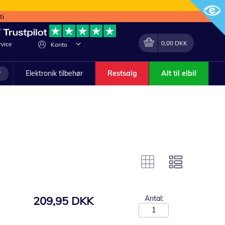
ti
Min indkøbskurv
Lave
0,00 DKK
vice
Konto
om
r
Elektronik tilbehør
Restsalg
Alt til elbil
209,95 DKK
Antal: