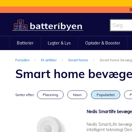
B
Skip
to
Content
Batterier
Lygter & Lys
Oplader & Booster
Forsiden
El-artikler
Smart home
Smart home bevæge
Smart home bevægel
Sorter efter:
Placering
Navn
Popularitet
P
Nedis Smartlife bevæge
Nedis SmartLife bevæge
intelligent teknologi D