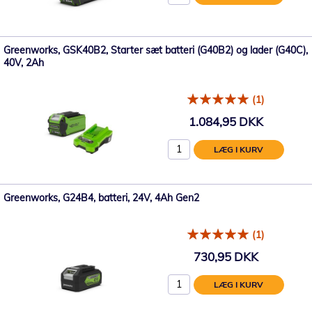
Greenworks, GSK40B2, Starter sæt batteri (G40B2) og lader (G40C),
40V, 2Ah
(1)
1.084,95 DKK
LÆG I KURV
Greenworks, G24B4, batteri, 24V, 4Ah Gen2
(1)
730,95 DKK
LÆG I KURV