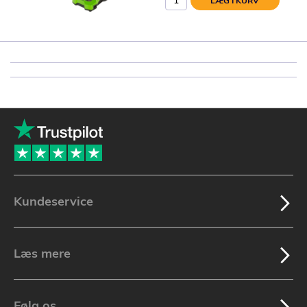
LÆG I KURV
Kundeservice
Læs mere
Følg os