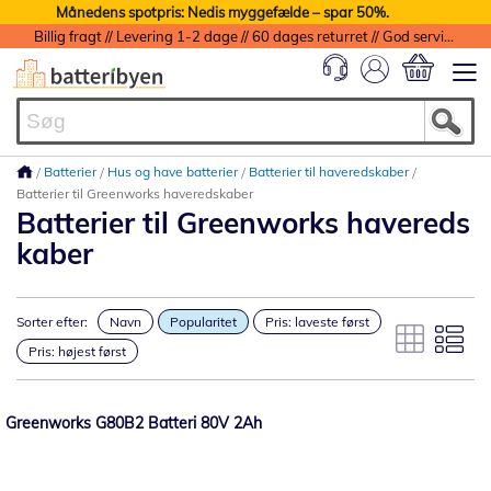
Månedens spotpris: Nedis myggefælde – spar 50%.
Billig fragt // Levering 1-2 dage // 60 dages returret // God service med garanti
Min indkøbs
Batterier
Hus og have batterier
Batterier til haveredskaber
Batterier til Greenworks haveredskaber
Batterier til Greenworks havereds
kaber
Sorter efter:
Navn
Popularitet
Pris: laveste først
Pris: højest først
Greenworks G80B2 Batteri 80V 2Ah