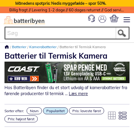
Månedens spotpris: Nedis myggefælde – spar 50%.
Billig fragt // Levering 1-2 dage // 60 dages returret // God service med garanti
Min indkøbs
Batterier
Kamerabatterier
Batterier til Termisk Kamera
Batterier til Termisk Kamera
Hos Batteribyen finder du et stort udvalg af kamerabatterier fra
førende producenter til termisk ...
Læs mere
Sorter efter:
Navn
Popularitet
Pris: laveste først
Pris: højest først