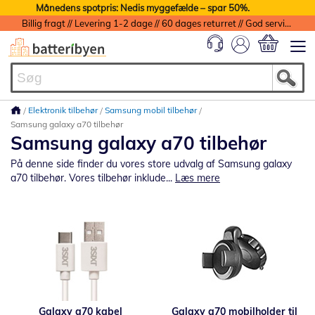
Månedens spotpris: Nedis myggefælde – spar 50%.
Billig fragt // Levering 1-2 dage // 60 dages returret // God service med garanti
Min indkøbs
Elektronik tilbehør
Samsung mobil tilbehør
Samsung galaxy a70 tilbehør
Samsung galaxy a70 tilbehør
På denne side finder du vores store udvalg af Samsung galaxy
a70 tilbehør. Vores tilbehør inklude...
Læs mere
Galaxy a70 kabel
Galaxy a70 mobilholder til