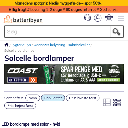
Månedens spotpris: Nedis myggefælde – spar 50%.
Billig fragt // Levering 1-2 dage // 60 dages returret // God service med garanti
Min indkøbs
Lygter & Lys
Udendørs belysning - solar/solceller
Solcelle bordlamper
Solcelle bordlamper
Sorter efter:
Navn
Popularitet
Pris: laveste først
Pris: højest først
LED bordlampe med solar - hvid