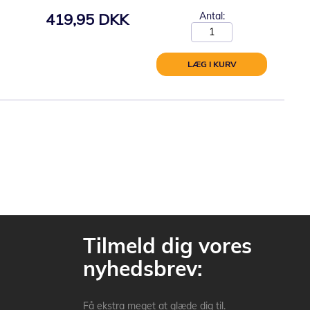
419,95 DKK
Antal:
LÆG I KURV
Tilmeld dig vores
nyhedsbrev:
Få ekstra meget at glæde dig til.