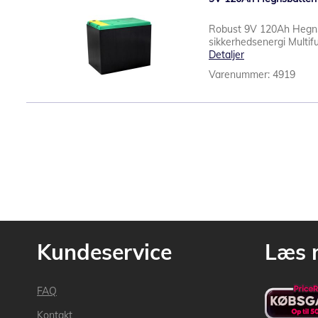
Robust 9V 120Ah Hegnsb
sikkerhedsenergi Multifu
Detaljer
Varenummer: 4919
Kundeservice
Læs 
FAQ
Kontakt