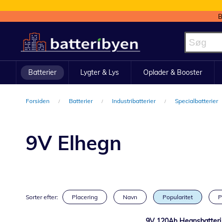
B
Skip
to
Content
Batterier
Lygter & Lys
Oplader & Booster
Forsiden
Batterier
Industribatterier
Specialbatterier
9V Elhegn
Sorter efter:
Placering
Navn
Popularitet
P
9V 120Ah Hegnsbatteri