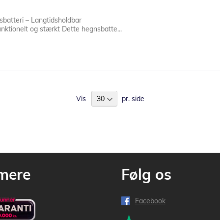
atteri – Langtidsholdbar
nktionelt og stærkt Dette hegnsbatte...
Vis
pr. side
mere
Følg os
Facebook