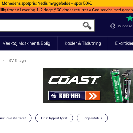
Månedens spotpris: Nedis myggefælde – spar 50%.
illig fragt // Levering 1-2 dage // 60 dages returret // God service med garan
Kundeser
Værktøj Maskiner & Bolig
Kabler & Tilslutning
El-artikle
9V Elhegn
ris: laveste først
Pris: højest først
Lagerstatus