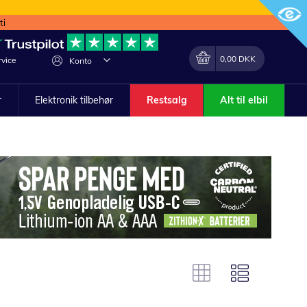
ti
Min indkøbskurv
Lave
0,00 DKK
vice
Konto
om
r
Elektronik tilbehør
Restsalg
Alt til elbil