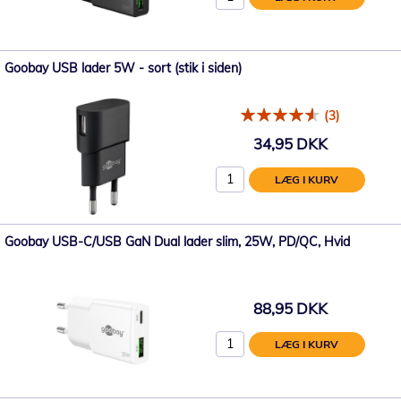
Goobay USB lader 5W - sort (stik i siden)
(3)
34,95 DKK
LÆG I KURV
Goobay USB-C/USB GaN Dual lader slim, 25W, PD/QC, Hvid
88,95 DKK
LÆG I KURV