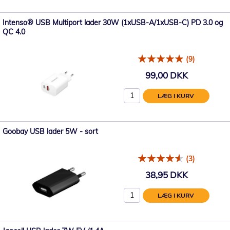
Intenso® USB Multiport lader 30W (1xUSB-A/1xUSB-C) PD 3.0 og
QC 4.0
(9)
99,00 DKK
LÆG I KURV
Goobay USB lader 5W - sort
(3)
38,95 DKK
LÆG I KURV