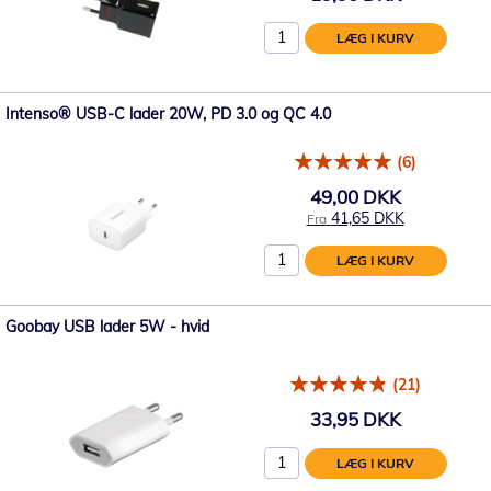
LÆG I KURV
Intenso® USB-C lader 20W, PD 3.0 og QC 4.0
(6)
49,00 DKK
41,65 DKK
Fra
LÆG I KURV
Goobay USB lader 5W - hvid
(21)
33,95 DKK
LÆG I KURV