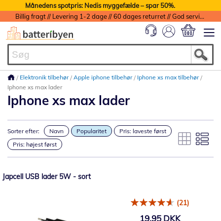
Månedens spotpris: Nedis myggefælde – spar 50%.
Billig fragt // Levering 1-2 dage // 60 dages returret // God service med garanti
Min indkøbs
Elektronik tilbehør
Apple iphone tilbehør
Iphone xs max tilbehør
Iphone xs max lader
Iphone xs max lader
Sorter efter:
Navn
Popularitet
Pris: laveste først
Pris: højest først
Japcell USB lader 5W - sort
(21)
19,95 DKK