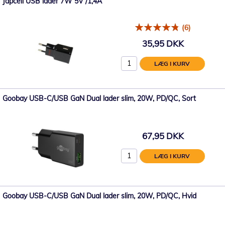
Japcell USB lader 7W 5V /1,4A
(6)
35,95 DKK
LÆG I KURV
Goobay USB-C/USB GaN Dual lader slim, 20W, PD/QC, Sort
67,95 DKK
LÆG I KURV
Goobay USB-C/USB GaN Dual lader slim, 20W, PD/QC, Hvid