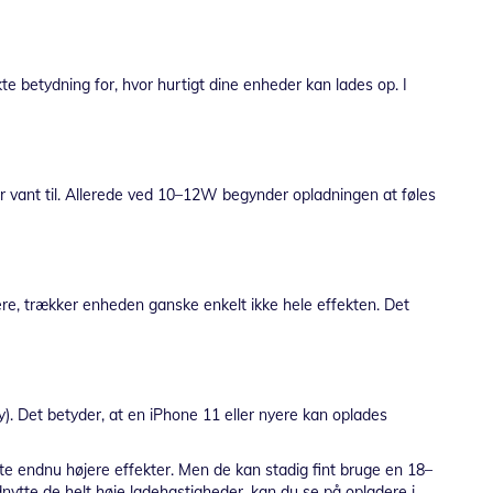
te betydning for, hvor hurtigt dine enheder kan lades op. I
er vant til. Allerede ved 10–12W begynder opladningen at føles
mere, trækker enheden ganske enkelt ikke hele effekten. Det
 Det betyder, at en iPhone 11 eller nyere kan oplades
 endnu højere effekter. Men de kan stadig fint bruge en 18–
dnytte de helt høje ladehastigheder, kan du se på opladere i