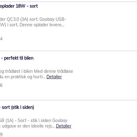
oplader 18W - sort
er QC3.0 (3A) sort: Goobay USB-
) i sort. Denne oplader levere...
34
 perfekt til bilen
og trådløst i bilen Med denne trådløse
 en praktisk og hurti...
Detaljer
06
ort (stik i siden)
(1A) - Sort - stik i siden Goobay
udgave er den ideelle rejs...
Detaljer
29