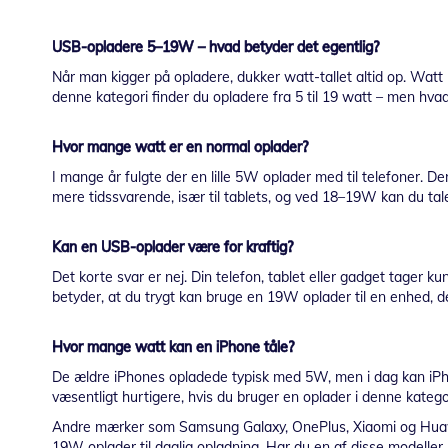
USB-opladere 5–19W – hvad betyder det egentlig?
Når man kigger på opladere, dukker watt-tallet altid op. Watt 
denne kategori finder du opladere fra 5 til 19 watt – men hva
Hvor mange watt er en normal oplader?
I mange år fulgte der en lille 5W oplader med til telefoner. 
mere tidssvarende, især til tablets, og ved 18–19W kan du tal
Kan en USB-oplader være for kraftig?
Det korte svar er nej. Din telefon, tablet eller gadget tager
betyder, at du trygt kan bruge en 19W oplader til en enhed, 
Hvor mange watt kan en iPhone tåle?
De ældre iPhones opladede typisk med 5W, men i dag kan iPho
væsentligt hurtigere, hvis du bruger en oplader i denne katego
Andre mærker som Samsung Galaxy, OnePlus, Xiaomi og Huawei 
19W oplader til daglig opladning. Har du en af disse modeller,