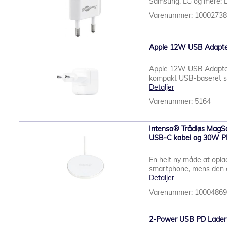
Samsung, LG og mere: Led
Varenummer: 1000273
Apple 12W USB Adapter 
Apple 12W USB Adapter /
kompakt USB-baseret str
Detaljer
Varenummer: 5164
Intenso® Trådløs MagSa
USB-C kabel og 30W PD
En helt ny måde at opla
smartphone, mens den op
Detaljer
Varenummer: 1000486
2-Power USB PD Lade