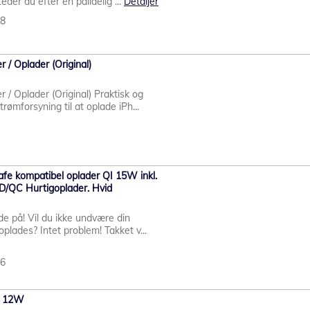
er du efter en pålidelig ...
Detaljer
88
/ Oplader (Original)
 Oplader (Original) Praktisk og
ømforsyning til at oplade iPh...
fe kompatibel oplader QI 15W inkl.
/QC Hurtigoplader. Hvid
de på! Vil du ikke undvære din
lades? Intet problem! Takket v...
96
r 12W