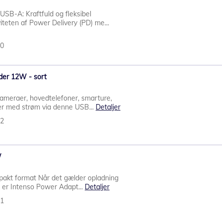
SB-A: Kraftfuld og fleksibel
iteten af Power Delivery (PD) me...
10
der 12W - sort
kameraer, hovedtelefoner, smarture,
er med strøm via denne USB...
Detaljer
32
W
mpakt format Når det gælder opladning
 er Intenso Power Adapt...
Detaljer
61