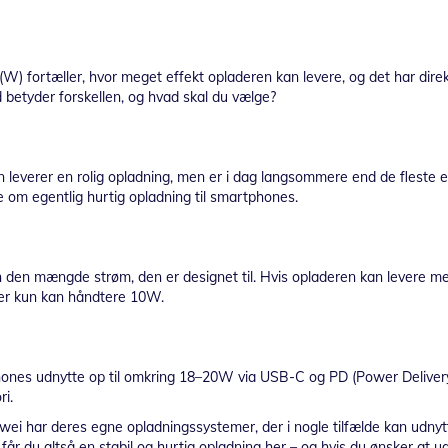
(W) fortæller, hvor meget effekt opladeren kan levere, og det har direk
d betyder forskellen, og hvad skal du vælge?
Den leverer en rolig opladning, men er i dag langsommere end de fleste 
e om egentlig hurtig opladning til smartphones.
 kun den mængde strøm, den er designet til. Hvis opladeren kan levere 
der kun kan håndtere 10W.
nes udnytte op til omkring 18–20W via USB-C og PD (Power Delivery).
ri.
har deres egne opladningssystemer, der i nogle tilfælde kan udnytte
 får du altså en stabil og hurtig opladning her – og hvis du ønsker at u