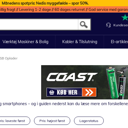
Månedens spotpris: Nedis myggefælde – spar 50%.
illig fragt // Levering 1-2 dage // 60 dages returret // God service med garan
Kundeser
Værktøj Maskiner & Bolig
Kabler & Tilslutning
El-artikle
SB Oplader
og smartphones – og i guiden nederst kan du læse mere om forskellene
ris: laveste først
Pris: højest først
Lagerstatus