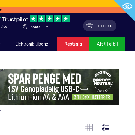
ti
Min indkøbskurv
Lave
0,00 DKK
vice
Konto
om
r
Elektronik tilbehør
Restsalg
Alt til elbil
.