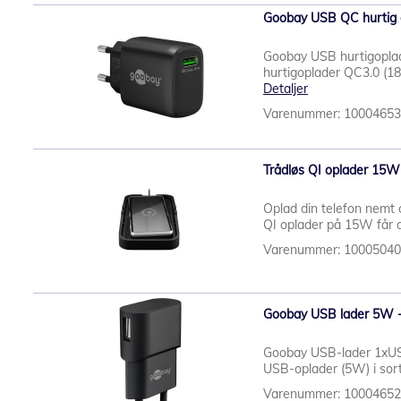
Goobay USB QC hurtig 
Goobay USB hurtigoplad
hurtigoplader QC3.0 (18W
Detaljer
Varenummer: 1000465
Trådløs QI oplader 15W -
Oplad din telefon nemt 
QI oplader på 15W får du
Varenummer: 1000504
Goobay USB lader 5W - s
Goobay USB-lader 1xUSB 
USB-oplader (5W) i sort 
Varenummer: 1000465