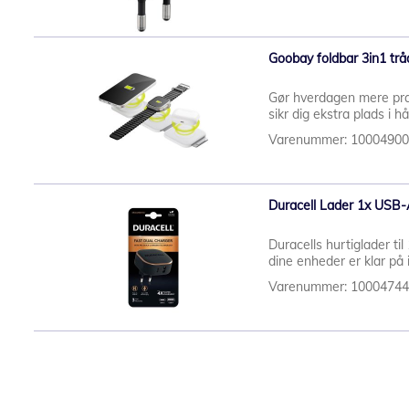
Goobay foldbar 3in1 tr
Gør hverdagen mere prakt
sikr dig ekstra plads i 
Varenummer: 1000490
Duracell Lader 1x US
Duracells hurtiglader ti
dine enheder er klar på i
Varenummer: 1000474