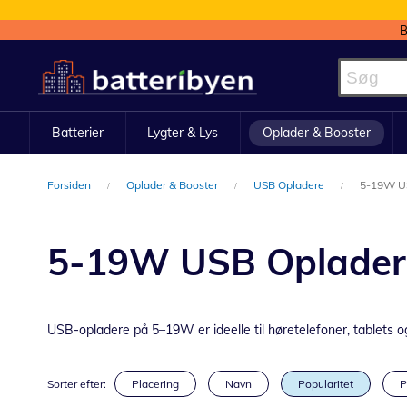
B
Skip
to
Content
Batterier
Lygter & Lys
Oplader & Booster
Forsiden
Oplader & Booster
USB Opladere
5-19W U
5-19W USB Oplader
USB-opladere på 5–19W er ideelle til høretelefoner, tablets 
Sorter efter:
Placering
Navn
Popularitet
P