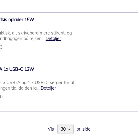
ådløs oplader 15W
isk, dit skrivebord mere stilrent, og
håndbagagen på rejsen...
Detaljer
03
B-A 1x USB-C 12W
l 1 x USB-A og 1 x USB-C sørger for at
ngen tid, da den la...
Detaljer
40
Vis
pr. side