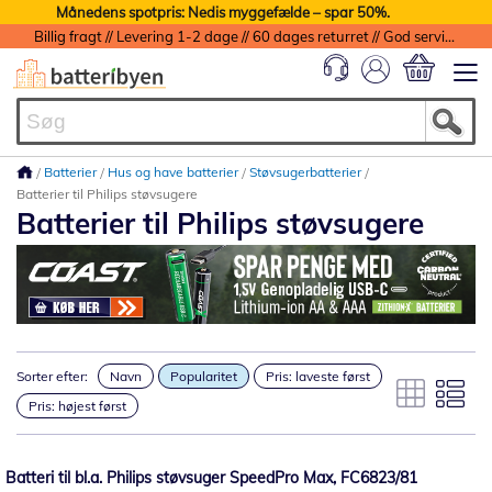
Månedens spotpris: Nedis myggefælde – spar 50%.
Billig fragt // Levering 1-2 dage // 60 dages returret // God service med garanti
Min indkøbs
Batterier
Hus og have batterier
Støvsugerbatterier
Batterier til Philips støvsugere
Batterier til Philips støvsugere
Sorter efter:
Navn
Popularitet
Pris: laveste først
Pris: højest først
Batteri til bl.a. Philips støvsuger SpeedPro Max, FC6823/81