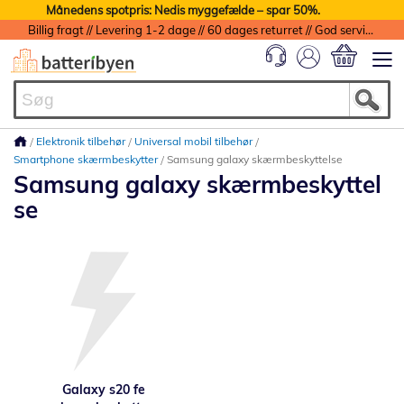
Månedens spotpris: Nedis myggefælde – spar 50%.
Billig fragt // Levering 1-2 dage // 60 dages returret // God service med garanti
Min indkøbs
Elektronik tilbehør
Universal mobil tilbehør
Smartphone skærmbeskytter
Samsung galaxy skærmbeskyttelse
Samsung galaxy skærmbeskyttel
se
Galaxy s20 fe