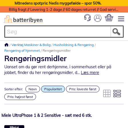
Månedens spotpris: Nedis myggefælde – spar 50%.
Billig fragt // Levering 1-2 dage // 60 dages returret // God service med garanti
Min indkøbs
Værktøj Maskiner & Bolig
Husholdning & Rengøring
Rengøring af hjemmet
Rengøringsmidler
Rengøringsmidler
Uanset om du gør rent derhjemme, i sommerhuset eller på
jobbet, finder du her rengøringsmidler, d...
Læs mere
Sorter efter:
Navn
Popularitet
Pris: laveste først
Pris: højest først
Miele UltraPhase 1 & 2 Sensitive - sæt med 6 stk.