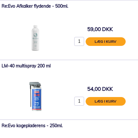
Re:Evo Afkalker flydende - 500ml.
59,00 DKK
LÆG I KURV
LM-40 multispray 200 ml
54,00 DKK
LÆG I KURV
Re:Evo kogepladerens - 250ml.