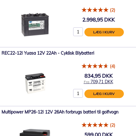
(2)
2.998,95 DKK
LÆG I KURV
REC22-12I Yuasa 12V 22Ah - Cyklisk Blybatteri
(4)
834,95 DKK
709,71 DKK
Fra
LÆG I KURV
Multipower MP26-12I 12V 26Ah forbrugs batteri til golfvogn
(2)
599,00 DKK