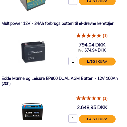
LÆG I KURV
Multipower 12V - 34Ah forbrugs batteri til el-drevne køretøjer
(1)
794,04 DKK
674,94 DKK
Fra
LÆG I KURV
Exide Marine og Leisure EP900 DUAL AGM Batteri - 12V 100Ah
(20h)
(1)
2.648,95 DKK
LÆG I KURV