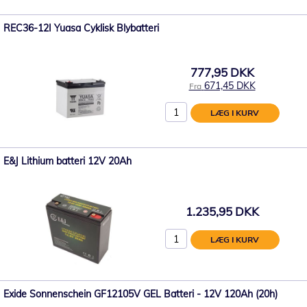
REC36-12I Yuasa Cyklisk Blybatteri
777,95 DKK
671,45 DKK
Fra
LÆG I KURV
E&J Lithium batteri 12V 20Ah
1.235,95 DKK
LÆG I KURV
Exide Sonnenschein GF12105V GEL Batteri - 12V 120Ah (20h)