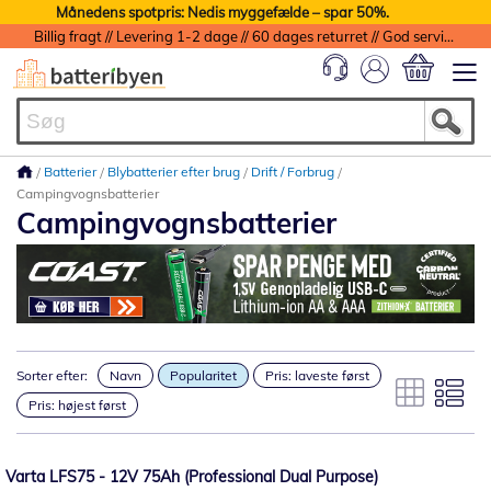
Månedens spotpris: Nedis myggefælde – spar 50%.
Billig fragt // Levering 1-2 dage // 60 dages returret // God service med garanti
Min indkøbs
Batterier
Blybatterier efter brug
Drift / Forbrug
Campingvognsbatterier
Campingvognsbatterier
Sorter efter:
Navn
Popularitet
Pris: laveste først
Pris: højest først
Varta LFS75 - 12V 75Ah (Professional Dual Purpose)