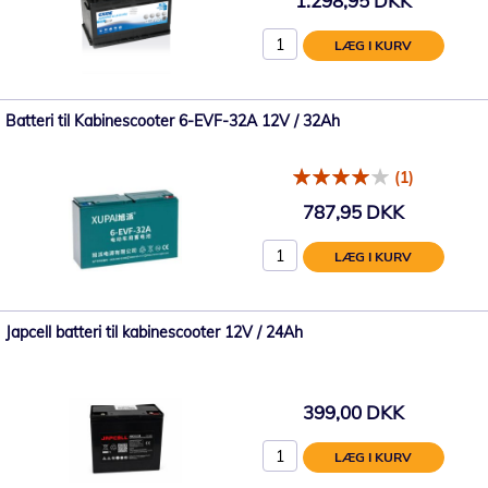
1.298,95 DKK
LÆG I KURV
Batteri til Kabinescooter 6-EVF-32A 12V / 32Ah
(1)
787,95 DKK
LÆG I KURV
Japcell batteri til kabinescooter 12V / 24Ah
399,00 DKK
LÆG I KURV