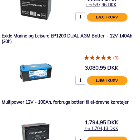
537,96 DKK
Fra
LÆG I KURV
Exide Marine og Leisure EP1200 DUAL AGM Batteri - 12V 140Ah
(20h)
(1)
3.080,95 DKK
LÆG I KURV
Multipower 12V - 100Ah, forbrugs batteri til el-drevne køretøjer
1.794,95 DKK
1.704,13 DKK
Fra