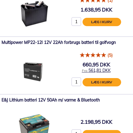
(1)
1.638,95 DKK
LÆG I KURV
Multipower MP22-12I 12V 22Ah forbrugs batteri til golfvogn
(5)
660,95 DKK
561,81 DKK
Fra
LÆG I KURV
E&J Lithium batteri 12V 50Ah m/ varme & Bluetooth
2.198,95 DKK