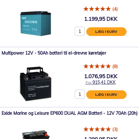
(4)
1.199,95 DKK
LÆG I KURV
Multipower 12V - 50Ah batteri til el-drevne køretøjer
(8)
1.076,95 DKK
915,41 DKK
Fra
LÆG I KURV
Exide Marine og Leisure EP600 DUAL AGM Batteri - 12V 70Ah (20h)
(3)