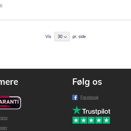
06
Vis
pr. side
mere
Følg os
Facebook
mere
inger