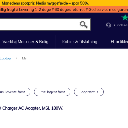
Månedens spotpris: Nedis myggefælde – spar 50%.
illig fragt // Levering 1-2 dage // 60 dages returret // God service med garan
Kundeser
Værktøj Maskiner & Bolig
Kabler & Tilslutning
El-artikle
Laptop
Msi
ris: laveste først
Pris: højest først
Lagerstatus
 Charger AC Adapter, MSI, 180W,