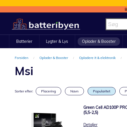
B
Skip
to
Content
Batterier
Lygter & Lys
Oplader & Booster
Forsiden
Oplader & Booster
Opladere it & elektronik
Msi
Sorter efter:
Placering
Navn
Popularitet
P
Green Cell AD100P PRO
(5,5-2,5)
Detaljer