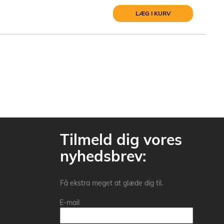
LÆG I KURV
Tilmeld dig vores
nyhedsbrev:
Få ekstra meget at glæde dig til.
E-mail