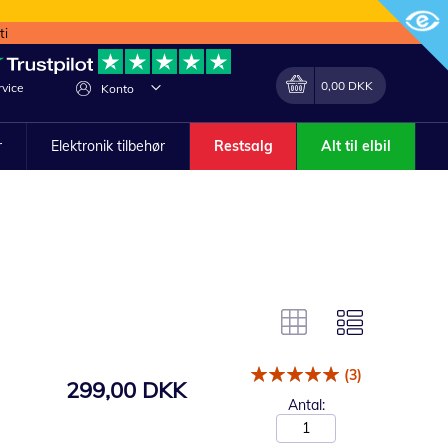
ti
Min indkøbskurv
Lave
0,00 DKK
vice
Konto
om
r
Elektronik tilbehør
Restsalg
Alt til elbil
(3)
299,00 DKK
Antal: