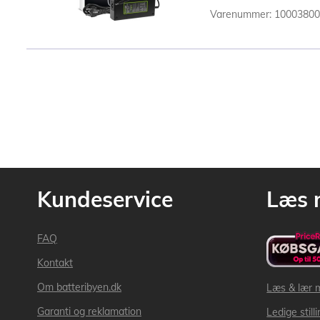
Varenummer: 1000380
Kundeservice
Læs 
FAQ
Kontakt
Om batteribyen.dk
Læs & lær 
Garanti og reklamation
Ledige still