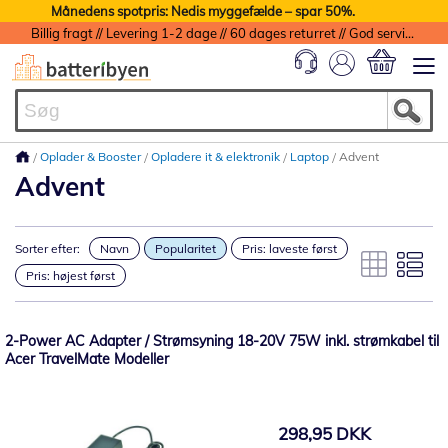
Månedens spotpris: Nedis myggefælde – spar 50%.
Billig fragt // Levering 1-2 dage // 60 dages returret // God service med garanti
Min indkøbs
Oplader & Booster
Opladere it & elektronik
Laptop
Advent
Advent
Sorter efter:
Navn
Popularitet
Pris: laveste først
Pris: højest først
2-Power AC Adapter / Strømsyning 18-20V 75W inkl. strømkabel til
Acer TravelMate Modeller
298,95 DKK