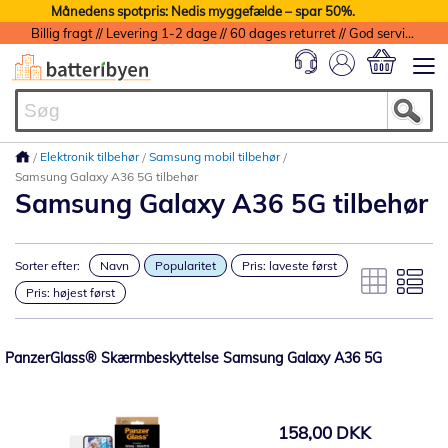
Månedens spotpris: Nedis myggefælde – spar 50%.
Billig fragt // Levering 1-2 dage // 60 dages returret // God service med garanti
Min indkøbs
Elektronik tilbehør
Samsung mobil tilbehør
Samsung Galaxy A36 5G tilbehør
Samsung Galaxy A36 5G tilbehør
Sorter efter:
Navn
Popularitet
Pris: laveste først
Pris: højest først
PanzerGlass® Skærmbeskyttelse Samsung Galaxy A36 5G
158,00 DKK