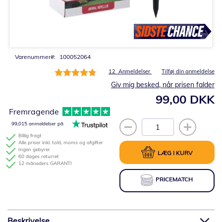
Gå
til
starten
af
billedgalleriet
Varenummer
100052064
Bedømmelse:
12
Anmeldelser
Tilføj din anmeldelse
95%
Giv mig besked, når prisen falder
99,00 DKK
Fremragende
99,015 anmeldelser på
Billig fragt
Alle priser inkl. told, moms og afgifter
Ingen gebyrer
LÆG I KURV
60 dages returret
12 måneders GARANTI
PRICEMATCH
Beskrivelse