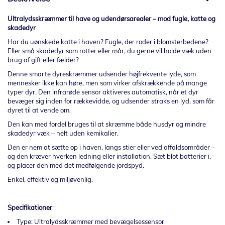
Ultralydsskræmmer til have og udendørsarealer – mod fugle, katte og
skadedyr
Har du uønskede katte i haven? Fugle, der roder i blomsterbedene?
Eller små skadedyr som rotter eller mår, du gerne vil holde væk uden
brug af gift eller fælder?
Denne smarte dyreskræmmer udsender højfrekvente lyde, som
mennesker ikke kan høre, men som virker afskrækkende på mange
typer dyr. Den infrarøde sensor aktiveres automatisk, når et dyr
bevæger sig inden for rækkevidde, og udsender straks en lyd, som får
dyret til at vende om.
Den kan med fordel bruges til at skræmme både husdyr og mindre
skadedyr væk – helt uden kemikalier.
Den er nem at sætte op i haven, langs stier eller ved affaldsområder –
og den kræver hverken ledning eller installation. Sæt blot batterier i,
og placer den med det medfølgende jordspyd.
Enkel, effektiv og miljøvenlig.
Specifikationer
Type: Ultralydsskræmmer med bevægelsessensor