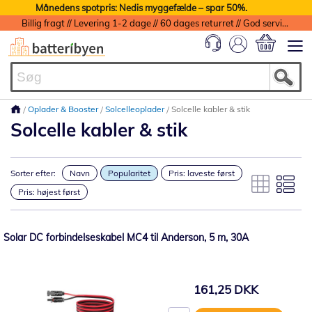
Månedens spotpris: Nedis myggefælde – spar 50%.
Billig fragt // Levering 1-2 dage // 60 dages returret // God service med garanti
Min indkøbs
Oplader & Booster
Solcelleoplader
Solcelle kabler & stik
Solcelle kabler & stik
Sorter efter:
Navn
Popularitet
Pris: laveste først
Pris: højest først
Solar DC forbindelseskabel MC4 til Anderson, 5 m, 30A
161,25 DKK