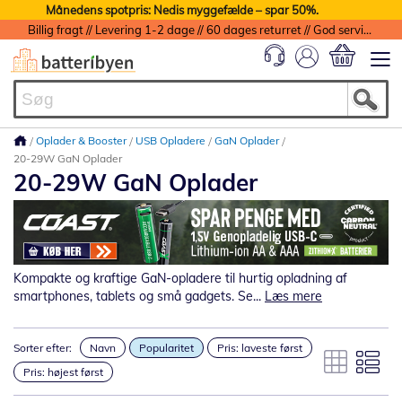
Månedens spotpris: Nedis myggefælde – spar 50%.
Billig fragt // Levering 1-2 dage // 60 dages returret // God service med garanti
Min indkøbs
Oplader & Booster
USB Opladere
GaN Oplader
20-29W GaN Oplader
20-29W GaN Oplader
Kompakte og kraftige GaN-opladere til hurtig opladning af
smartphones, tablets og små gadgets. Se...
Læs mere
Sorter efter:
Navn
Popularitet
Pris: laveste først
Pris: højest først