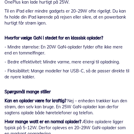
OnePlus kan lade hurtigt på 25W.
Til en iPad eller mindre gadgets er 20–29W ofte rigeligt. Du kan
fx holde din iPad kørende på rejsen eller sikre, at en powerbank
hurtigt får strøm igen.
Hvorfor vælge GaN i stedet for en klassisk oplader?
- Mindre størrelse: En 20W GaN-oplader fylder ofte ikke mere
end en tommelfinger.
- Bedre effektivitet: Mindre varme, mere energi til opladning.
- Fleksibilitet: Mange modeller har USB-C, så de passer direkte til
de nyere kabler.
Spørgsmål mange stiller
Kan en oplader være for kraftig?
Nej – enheden trækker kun den
strøm, den selv kan bruge. En 25W GaN-oplader kan derfor
sagtens oplade både høretelefoner og telefon.
Hvor mange watt er en normal oplader?
Ældre opladere ligger
typisk på 5–12W. Derfor opleves en 20–29W GaN-oplader som
en markant opgradering.