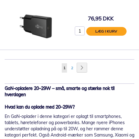
76,95 DKK
LÆG I KURV
Side
Side
Videre
Du
Side
1
2
læser
i
GaN-opladere 20–29W – små, smarte og stærke nok til
hverdagen
øjeblikket
side
Hvad kan du oplade med 20–29W?
En GaN-oplader i denne kategori er oplagt til smartphones,
tablets, høretelefoner og powerbanks. Mange nyere iPhones
understøtter opladning på op til 20W, og her rammer denne
kategori perfekt. Også Android-mærker som Samsung, Xiaomi og