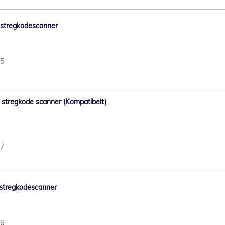
7 stregkodescanner
65
80 stregkode scanner (Kompatibelt)
27
9 stregkodescanner
96