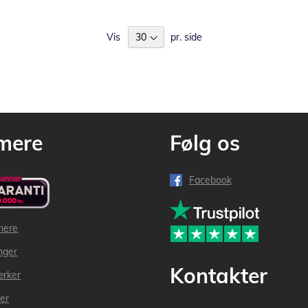
Vis
pr. side
mere
Følg os
Facebook
mere
inger
Kontakter
ærker
der