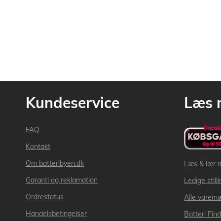
Kundeservice
Læs 
FAQ
Kontakt
Om batteribyen.dk
Læs & lær 
Garanti og reklamation
Ledige still
Ordrestatus
Alle varem
Handelsbetingelser
Batteri Fin