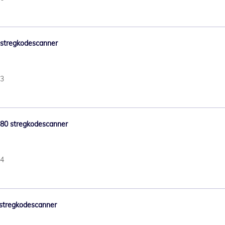
1 stregkodescanner
93
X1380 stregkodescanner
44
9 stregkodescanner