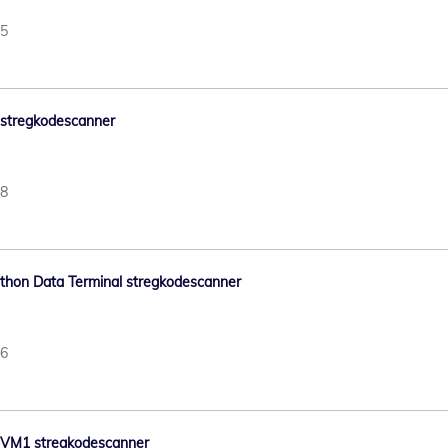
25
8 stregkodescanner
38
arathon Data Terminal stregkodescanner
36
hor VM1 stregkodescanner