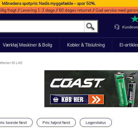
Månedens spotpris: Nedis myggefælde – spar 50%.
illig fragt // Levering 1-2 dage // 60 dages returret // God service med garan
Kundeser
Værktøj Maskiner & Bolig
Kabler & Tilslutning
El-artikle
tterier til LXE
ris: laveste først
Pris: højest først
Lagerstatus