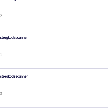
42
9 stregkodescanner
31
7 stregkodescanner
53