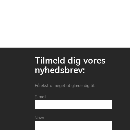
Tilmeld dig vores
nyhedsbrev:
Få ekstra meget at glæde dig til.
E-mail
Navn