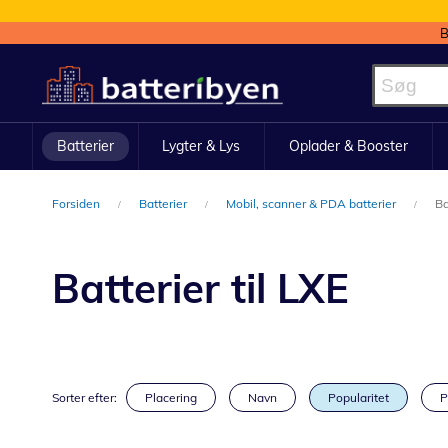
B
Skip
to
Content
Batterier
Lygter & Lys
Oplader & Booster
Forsiden
Batterier
Mobil, scanner & PDA batterier
Ba
Batterier til LXE
Sorter efter:
Placering
Navn
Popularitet
P