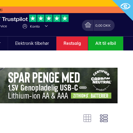
ti
Min indkøbskurv
Lave
0,00 DKK
vice
Konto
om
r
Elektronik tilbehør
Restsalg
Alt til elbil