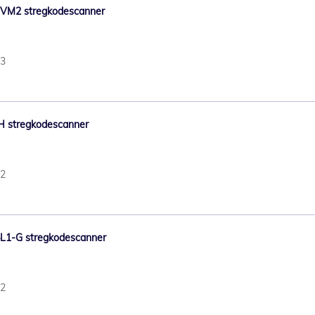
hor VM2 stregkodescanner
43
X9H stregkodescanner
32
X34L1-G stregkodescanner
52